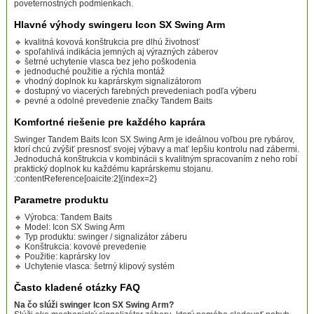
poveternostných podmienkach.
Hlavné výhody swingeru Icon SX Swing Arm
🔹 kvalitná kovová konštrukcia pre dlhú životnosť
🔹 spoľahlivá indikácia jemných aj výrazných záberov
🔹 šetrné uchytenie vlasca bez jeho poškodenia
🔹 jednoduché použitie a rýchla montáž
🔹 vhodný doplnok ku kaprárskym signalizátorom
🔹 dostupný vo viacerých farebných prevedeniach podľa výberu
🔹 pevné a odolné prevedenie značky Tandem Baits
Komfortné riešenie pre každého kaprára
Swinger Tandem Baits Icon SX Swing Arm je ideálnou voľbou pre rybárov,
ktorí chcú zvýšiť presnosť svojej výbavy a mať lepšiu kontrolu nad zábermi.
Jednoduchá konštrukcia v kombinácii s kvalitným spracovaním z neho robí
praktický doplnok ku každému kaprárskemu stojanu.
:contentReference[oaicite:2]{index=2}
Parametre produktu
🔹 Výrobca: Tandem Baits
🔹 Model: Icon SX Swing Arm
🔹 Typ produktu: swinger / signalizátor záberu
🔹 Konštrukcia: kovové prevedenie
🔹 Použitie: kaprársky lov
🔹 Uchytenie vlasca: šetrný klipový systém
Často kladené otázky FAQ
Na čo slúži swinger Icon SX Swing Arm?