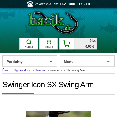
+421 905 217 219
Zákaznícka linka
0
ks
0,00 €
Hľadať
Prihlásiť
Produkty
Menu
Úvod
>>
Signalizátory
>>
Swingre
>>
Swinger Icon SX Swing Arm
Swinger Icon SX Swing Arm