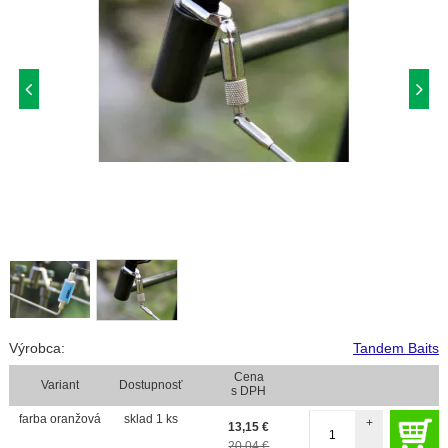
Výrobca:
Tandem Baits
Cena
Variant
Dostupnosť
s DPH
farba oranžová
sklad 1 ks
+
13,15
€
20,04 €
-