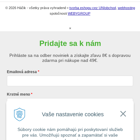
© 2026 Háčik - všetky práva vyhradené •
tvorba eshopu cez UNIobchod
,
webhosting
spoločnosti
WEBYGROUP
×
Pridajte sa k nám
Prihláste sa na odber noviniek a získajte zľavu 8€ s dopravou
zdarma pri nákupe nad 49€.
Emailová adresa
Krstné meno
Vaše nastavenie cookies
Registráciou súhlasíte so
všeobecnými obchodnými podmienkami AZ
Rybár
s.r.o.
Súbory cookie nám pomáhajú pri poskytovaní služieb
pre vás. Umožňujú spoznať a zapamätať si vaše
*