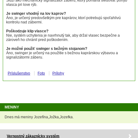
Slúži ako mechanický signalizátor záberu, ktorý pomáha sledovať pohyb
vlasca pri love rýb.
Je swinger vhodný na lov kaprov?
Áno, je určený predovšetkým pre kaprárov, ktorí potrebujú spoľahlivú
kontrolu nad zábermi.
Poškodzuje klip vlasce?
Nie, systém uchytenia je navrhnutý tak, aby držal vlasec bezpečne a
zároveň ho chránil pred poškodením.
Je možné použiť swinger s bežným stojanom?
Áno, swinger je určený na použitie s bežnou kaprárskou výbavou a
signalizátormi záberu.
Príslušenstvo
Foto
Prílohy
MENINY
Dnes má meniny Jozefína,Jožka,Jozefka.
Vernostný zákaznícky systém