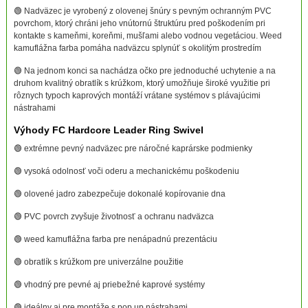
🟢 Nadväzec je vyrobený z olovenej šnúry s pevným ochranným PVC
povrchom, ktorý chráni jeho vnútornú štruktúru pred poškodením pri
kontakte s kameňmi, koreňmi, mušľami alebo vodnou vegetáciou. Weed
kamuflážna farba pomáha nadväzcu splynúť s okolitým prostredím
🟢 Na jednom konci sa nachádza očko pre jednoduché uchytenie a na
druhom kvalitný obratlík s krúžkom, ktorý umožňuje široké využitie pri
rôznych typoch kaprových montáží vrátane systémov s plávajúcimi
nástrahami
Výhody FC Hardcore Leader Ring Swivel
🟢 extrémne pevný nadväzec pre náročné kaprárske podmienky
🟢 vysoká odolnosť voči oderu a mechanickému poškodeniu
🟢 olovené jadro zabezpečuje dokonalé kopírovanie dna
🟢 PVC povrch zvyšuje životnosť a ochranu nadväzca
🟢 weed kamuflážna farba pre nenápadnú prezentáciu
🟢 obratlík s krúžkom pre univerzálne použitie
🟢 vhodný pre pevné aj priebežné kaprové systémy
🟢 ideálny aj pre montáže s pop up nástrahami