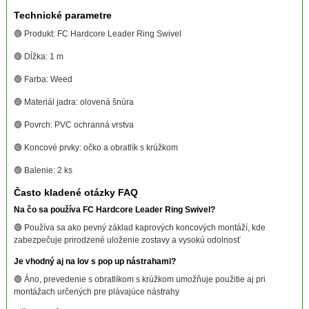
Technické parametre
🟢 Produkt: FC Hardcore Leader Ring Swivel
🟢 Dĺžka: 1 m
🟢 Farba: Weed
🟢 Materiál jadra: olovená šnúra
🟢 Povrch: PVC ochranná vrstva
🟢 Koncové prvky: očko a obratlík s krúžkom
🟢 Balenie: 2 ks
Často kladené otázky FAQ
Na čo sa používa FC Hardcore Leader Ring Swivel?
🟢 Používa sa ako pevný základ kaprových koncových montáží, kde
zabezpečuje prirodzené uloženie zostavy a vysokú odolnosť
Je vhodný aj na lov s pop up nástrahami?
🟢 Áno, prevedenie s obratlíkom s krúžkom umožňuje použitie aj pri
montážach určených pre plávajúce nástrahy