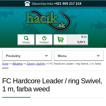
+421 905 217 219
Zákaznícka linka
0
ks
0,00 €
Hľadať
Prihlásiť
Produkty
Menu
Úvod
>>
Bižutéria
>>
Závesy, bužírky
>>
FC Hardcore Leader / ring Swivel, 1 m, farba
weed
FC Hardcore Leader / ring Swivel,
1 m, farba weed