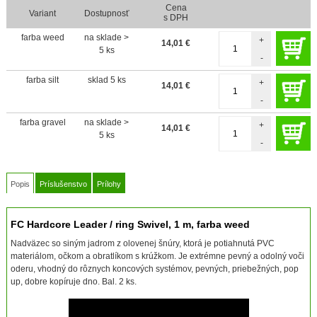
Cena
Variant
Dostupnosť
s DPH
farba weed
na sklade >
+
14,01
€
5 ks
-
farba silt
sklad 5 ks
+
14,01
€
-
farba gravel
na sklade >
+
14,01
€
5 ks
-
Popis
Príslušenstvo
Prílohy
FC Hardcore Leader / ring Swivel, 1 m, farba weed
Nadväzec so siným jadrom z olovenej šnúry, ktorá je potiahnutá PVC
materiálom, očkom a obratlíkom s krúžkom. Je extrémne pevný a odolný voči
oderu, vhodný do rôznych koncových systémov, pevných, priebežných, pop
up, dobre kopíruje dno. Bal. 2 ks.