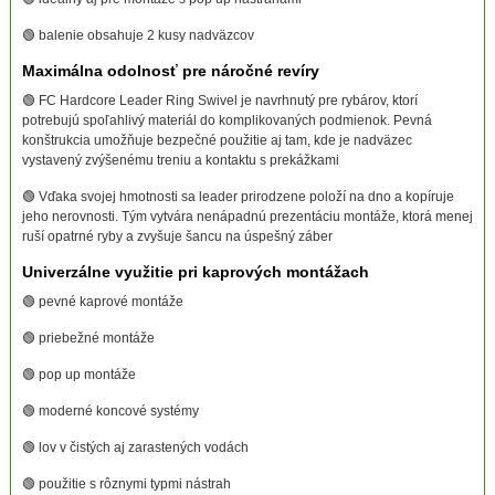
🟢 balenie obsahuje 2 kusy nadväzcov
Maximálna odolnosť pre náročné revíry
🟢 FC Hardcore Leader Ring Swivel je navrhnutý pre rybárov, ktorí
potrebujú spoľahlivý materiál do komplikovaných podmienok. Pevná
konštrukcia umožňuje bezpečné použitie aj tam, kde je nadväzec
vystavený zvýšenému treniu a kontaktu s prekážkami
🟢 Vďaka svojej hmotnosti sa leader prirodzene položí na dno a kopíruje
jeho nerovnosti. Tým vytvára nenápadnú prezentáciu montáže, ktorá menej
ruší opatrné ryby a zvyšuje šancu na úspešný záber
Univerzálne využitie pri kaprových montážach
🟢 pevné kaprové montáže
🟢 priebežné montáže
🟢 pop up montáže
🟢 moderné koncové systémy
🟢 lov v čistých aj zarastených vodách
🟢 použitie s rôznymi typmi nástrah