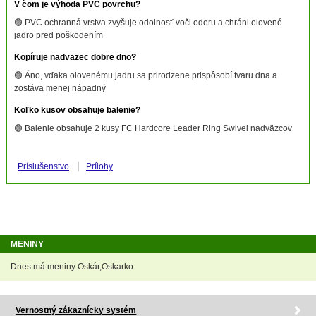
V čom je výhoda PVC povrchu?
🟢 PVC ochranná vrstva zvyšuje odolnosť voči oderu a chráni olovené
jadro pred poškodením
Kopíruje nadväzec dobre dno?
🟢 Áno, vďaka olovenému jadru sa prirodzene prispôsobí tvaru dna a
zostáva menej nápadný
Koľko kusov obsahuje balenie?
🟢 Balenie obsahuje 2 kusy FC Hardcore Leader Ring Swivel nadväzcov
Príslušenstvo
Prílohy
MENINY
Dnes má meniny Oskár,Oskarko.
Vernostný zákaznícky systém