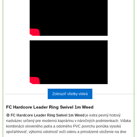
Zobraziť všetky videá
FC Hardcore Leader Ring Swivel 1m Weed
🟢
FC Hardcore Leader Ring Swivel 1m Weed
je extra pevný hotový
nadväzec určený pre modernú kaprárinu v náročných podmienkach. Vďaka
kombinácii oloveného jadra a odolného PVC povrchu ponúka vysokú
spoľahlivosť, výbornú odolnosť voči oderu a prirodzené uloženie na dne