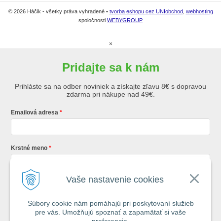
© 2026 Háčik - všetky práva vyhradené •
tvorba eshopu cez UNIobchod
,
webhosting
spoločnosti
WEBYGROUP
×
Pridajte sa k nám
Prihláste sa na odber noviniek a získajte zľavu 8€ s dopravou
zdarma pri nákupe nad 49€.
Emailová adresa
Krstné meno
Vaše nastavenie cookies
Registráciou súhlasíte so
všeobecnými obchodnými podmienkami AZ
Rybár
s.r.o.
Súbory cookie nám pomáhajú pri poskytovaní služieb
pre vás. Umožňujú spoznať a zapamätať si vaše
*