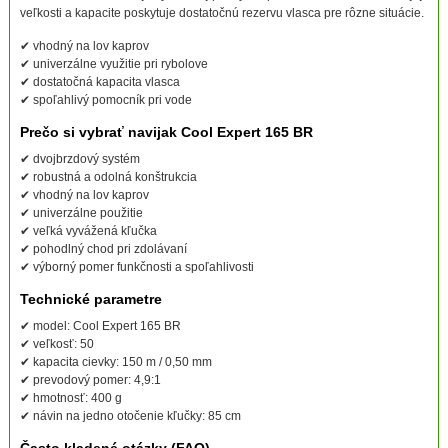
veľkosti a kapacite poskytuje dostatočnú rezervu vlasca pre rôzne situácie.
✔ vhodný na lov kaprov
✔ univerzálne využitie pri rybolove
✔ dostatočná kapacita vlasca
✔ spoľahlivý pomocník pri vode
Prečo si vybrať navijak Cool Expert 165 BR
✔ dvojbrzdový systém
✔ robustná a odolná konštrukcia
✔ vhodný na lov kaprov
✔ univerzálne použitie
✔ veľká vyvážená kľučka
✔ pohodlný chod pri zdolávaní
✔ výborný pomer funkčnosti a spoľahlivosti
Technické parametre
✔ model: Cool Expert 165 BR
✔ veľkosť: 50
✔ kapacita cievky: 150 m / 0,50 mm
✔ prevodový pomer: 4,9:1
✔ hmotnosť: 400 g
✔ návin na jedno otočenie kľučky: 85 cm
Často kladené otázky (FAQ)