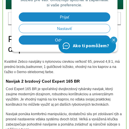
Kvalitné Zebco navijáky s nylonovou cievkou veľkosť 65, prevod 4,9:1, má
prednú brzdu,baitrunner, 1 guličkové ložisko, vhodný na lov kaprov a na
ťažko v čierno-striebornej farbe.
Navijak 2 brzdový Cool Expert 165 BR
Cool Expert 165 BR je spoľahlivý dvojbrzdový rybársky navijak, ktorý
zaujme moderným dizajnom, robustnou konštrukciou a univerzálnym
využitím. Je vhodný najmä na lov kaprov, no vďaka svojej praktickej
konštrukcii ho môžete využiť aj pri ďalších rybolovných technikách.
Navijak ponúka komfortnú manipuláciu, dostatočnú silu pri zdolávaní rýb a
presné nastavenie vďaka systému dvoch bŕzd. Veľká a vyvážená kľučka
zabezpečuje pohodlné navíjanie a pomáha zvládnuť aj náročné súboje s