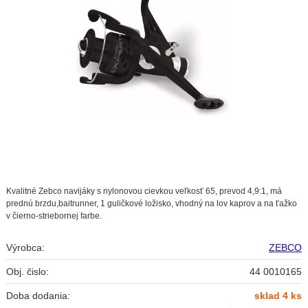
Kvalitné Zebco navijáky s nylonovou cievkou veľkosť 65, prevod 4,9:1, má
prednú brzdu,baitrunner, 1 guličkové ložisko, vhodný na lov kaprov a na ťažko
v čierno-striebornej farbe.
Výrobca:
ZEBCO
Obj. čislo:
44 0010165
Doba dodania:
sklad 4 ks