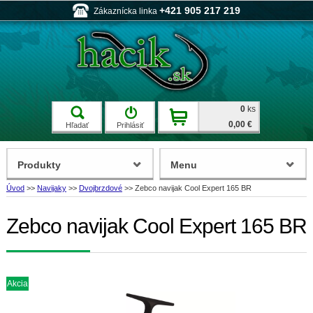
+421 905 217 219
Zákaznícka linka
0
ks
0,00 €
Hľadať
Prihlásiť
Produkty
Menu
Úvod
>>
Navijaky
>>
Dvojbrzdové
>>
Zebco navijak Cool Expert 165 BR
Zebco navijak Cool Expert 165 BR
Akcia