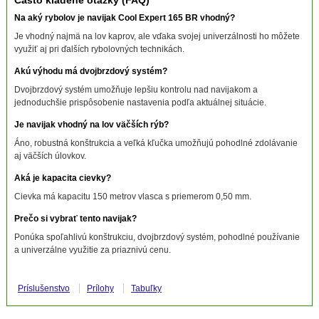
Na aký rybolov je navijak Cool Expert 165 BR vhodný?
Je vhodný najmä na lov kaprov, ale vďaka svojej univerzálnosti ho môžete
využiť aj pri ďalších rybolovných technikách.
Akú výhodu má dvojbrzdový systém?
Dvojbrzdový systém umožňuje lepšiu kontrolu nad navijakom a
jednoduchšie prispôsobenie nastavenia podľa aktuálnej situácie.
Je navijak vhodný na lov väčších rýb?
Áno, robustná konštrukcia a veľká kľučka umožňujú pohodlné zdolávanie
aj väčších úlovkov.
Aká je kapacita cievky?
Cievka má kapacitu 150 metrov vlasca s priemerom 0,50 mm.
Prečo si vybrať tento navijak?
Ponúka spoľahlivú konštrukciu, dvojbrzdový systém, pohodlné používanie
a univerzálne využitie za priaznivú cenu.
Príslušenstvo
Prílohy
Tabuľky