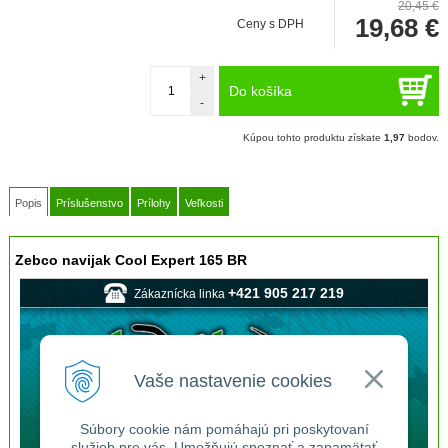
20,45 €
19,68
€
Ceny s DPH
+
Do košíka
-
Kúpou tohto produktu získate
1,97
bodov.
Popis
Príslušenstvo
Prílohy
Veľkosti
Zebco navijak Cool Expert 165 BR