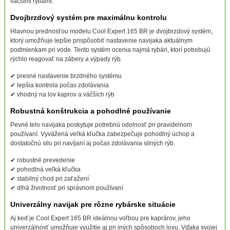
väčšími rybami.
Dvojbrzdový systém pre maximálnu kontrolu
Hlavnou prednosťou modelu Cool Expert 165 BR je dvojbrzdový systém,
ktorý umožňuje lepšie prispôsobiť nastavenie navijaka aktuálnym
podmienkam pri vode. Tento systém ocenia najmä rybári, ktorí potrebujú
rýchlo reagovať na zábery a výpady rýb.
✔ presné nastavenie brzdného systému
✔ lepšia kontrola počas zdolávania
✔ vhodný na lov kaprov a väčších rýb
Robustná konštrukcia a pohodlné používanie
Pevné telo navijaka poskytuje potrebnú odolnosť pri pravidelnom
používaní. Vyvážená veľká kľučka zabezpečuje pohodlný úchop a
dostatočnú silu pri navíjaní aj počas zdolávania silných rýb.
✔ robustné prevedenie
✔ pohodlná veľká kľučka
✔ stabilný chod pri zaťažení
✔ dlhá životnosť pri správnom používaní
Univerzálny navijak pre rôzne rybárske situácie
Aj keď je Cool Expert 165 BR ideálnou voľbou pre kaprárov, jeho
univerzálnosť umožňuje využitie aj pri iných spôsoboch lovu. Vďaka svojej