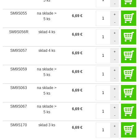
5 ks
-
SM9S055
na sklade >
+
6,69
€
5 ks
-
SM9S056R
sklad 4 ks
+
6,69
€
-
SM9S057
sklad 4 ks
+
6,69
€
-
SM9S059
na sklade >
+
6,69
€
5 ks
-
SM9S063
na sklade >
+
6,69
€
5 ks
-
SM9S067
na sklade >
+
6,69
€
5 ks
-
SM9S170
sklad 3 ks
+
6,69
€
-