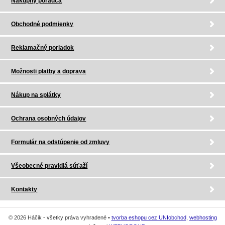
Nákupný poradca
Obchodné podmienky
Reklamačný poriadok
Možnosti platby a doprava
Nákup na splátky
Ochrana osobných údajov
Formulár na odstúpenie od zmluvy
Všeobecné pravidlá súťaží
Kontakty
© 2026 Háčik - všetky práva vyhradené •
tvorba eshopu cez UNIobchod
,
webhosting