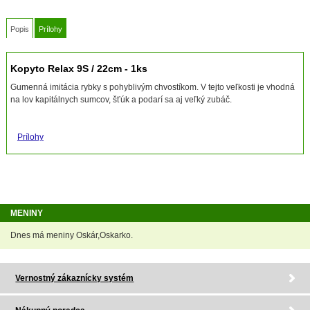
Popis
Prílohy
Kopyto Relax 9S / 22cm - 1ks
Gumenná imitácia rybky s pohyblivým chvostíkom. V tejto veľkosti je vhodná
na lov kapitálnych sumcov, šťúk a podarí sa aj veľký zubáč.
Prílohy
MENINY
Dnes má meniny Oskár,Oskarko.
Vernostný zákaznícky systém