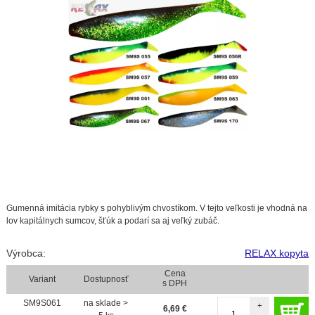
Gumenná imitácia rybky s pohyblivým chvostíkom. V tejto veľkosti je vhodná na
lov kapitálnych sumcov, šťúk a podarí sa aj veľký zubáč.
Výrobca:
RELAX kopyta
Cena
Variant
Dostupnosť
s DPH
SM9S061
na sklade >
+
6,69
€