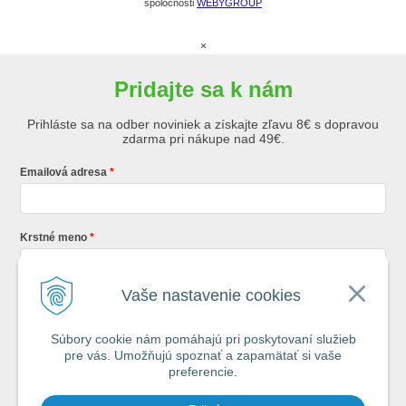
spoločnosti
WEBYGROUP
×
Pridajte sa k nám
Prihláste sa na odber noviniek a získajte zľavu 8€ s dopravou
zdarma pri nákupe nad 49€.
Emailová adresa
Krstné meno
Vaše nastavenie cookies
Registráciou súhlasíte so
všeobecnými obchodnými podmienkami AZ
Rybár
s.r.o.
Súbory cookie nám pomáhajú pri poskytovaní služieb
pre vás. Umožňujú spoznať a zapamätať si vaše
*
preferencie.
Každý týždeň si od nás nájdete v schránke : 1x Rybársky Poradca a 1x