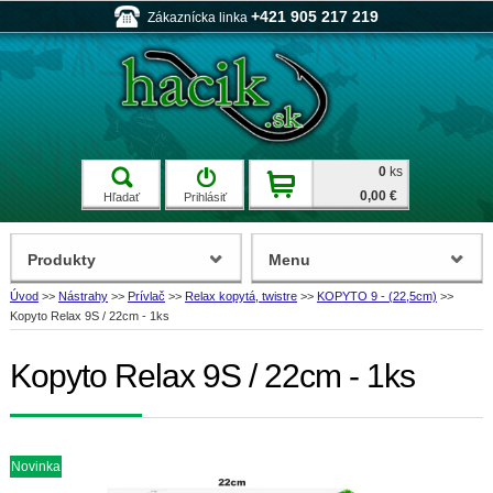
+421 905 217 219
Zákaznícka linka
0
ks
0,00 €
Hľadať
Prihlásiť
Produkty
Menu
Úvod
>>
Nástrahy
>>
Prívlač
>>
Relax kopytá, twistre
>>
KOPYTO 9 - (22,5cm)
>>
Kopyto Relax 9S / 22cm - 1ks
Kopyto Relax 9S / 22cm - 1ks
Novinka