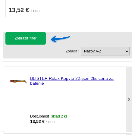
13,52 €
s DPH
Zobraziť filter
Zoradiť:
BLISTER Relax Kopyto 22,5cm 2ks cena za
balenie
Dostupnosť:
sklad 2 ks
13,52
€
s DPH