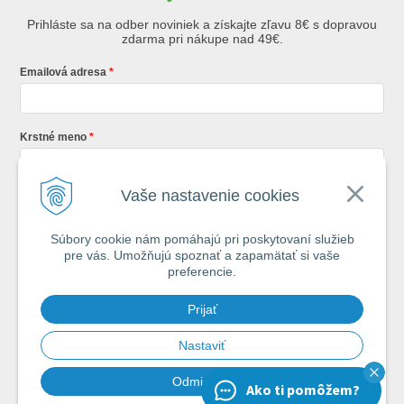
Prihláste sa na odber noviniek a získajte zľavu 8€ s dopravou
zdarma pri nákupe nad 49€.
Emailová adresa
Krstné meno
Vaše nastavenie cookies
Registráciou súhlasíte so
všeobecnými obchodnými podmienkami AZ
Rybár
s.r.o.
Súbory cookie nám pomáhajú pri poskytovaní služieb
pre vás. Umožňujú spoznať a zapamätať si vaše
*
preferencie.
Každý týždeň si od nás nájdete v schránke : 1x Rybársky Poradca a 1x
Prijať
akčná ponuka. 1x mesačne prehľad nových článkov z nášho blogu.
Ochrana vašich osobných údajov je pre nás na 1. mieste.
Zoznámte sa s
našimi zásadami spracovania osobných údajov
Nastaviť
Odmietnuť
Ako ti pomôžem?
Chcem odoberať