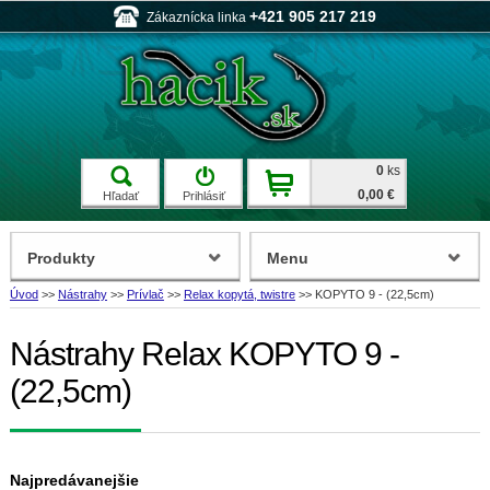
+421 905 217 219
Zákaznícka linka
0
ks
0,00 €
Hľadať
Prihlásiť
Produkty
Menu
Úvod
>>
Nástrahy
>>
Prívlač
>>
Relax kopytá, twistre
>>
KOPYTO 9 - (22,5cm)
Nástrahy Relax KOPYTO 9 -
(22,5cm)
Najpredávanejšie