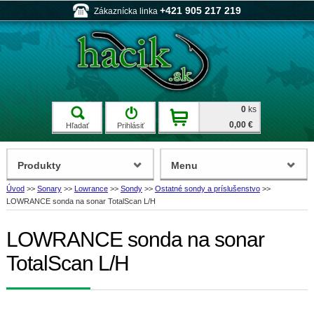
+421 905 217 219
Zákaznícka linka
0
ks
0,00 €
Hľadať
Prihlásiť
Produkty
Menu
Úvod
>>
Sonary
>>
Lowrance
>>
Sondy
>>
Ostatné sondy a príslušenstvo
>>
LOWRANCE sonda na sonar TotalScan L/H
LOWRANCE sonda na sonar
TotalScan L/H