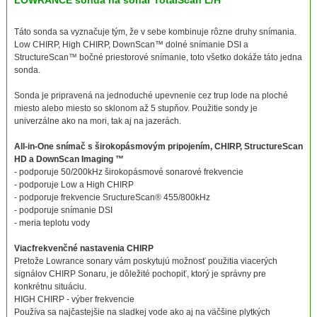
Táto sonda sa vyznačuje tým, že v sebe kombinuje rôzne druhy snímania.
Low CHIRP, High CHIRP, DownScan™ dolné snímanie DSI a
StructureScan™ bočné priestorové snímanie, toto všetko dokáže táto jedna
sonda.
Sonda je pripravená na jednoduché upevnenie cez trup lode na ploché
miesto alebo miesto so sklonom až 5 stupňov. Použitie sondy je
univerzálne ako na mori, tak aj na jazerách.
All-in-One snímač s širokopásmovým pripojením, CHIRP, StructureScan
HD a DownScan Imaging ™
- podporuje 50/200kHz širokopásmové sonarové frekvencie
- podporuje Low a High CHIRP
- podporuje frekvencie SructureScan® 455/800kHz
- podporuje snímanie DSI
- meria teplotu vody
Viacfrekvenčné nastavenia CHIRP
Pretože Lowrance sonary vám poskytujú možnosť použitia viacerých
signálov CHIRP Sonaru, je dôležité pochopiť, ktorý je správny pre
konkrétnu situáciu.
HIGH CHIRP - výber frekvencie
Používa sa najčastejšie na sladkej vode ako aj na väčšine plytkých