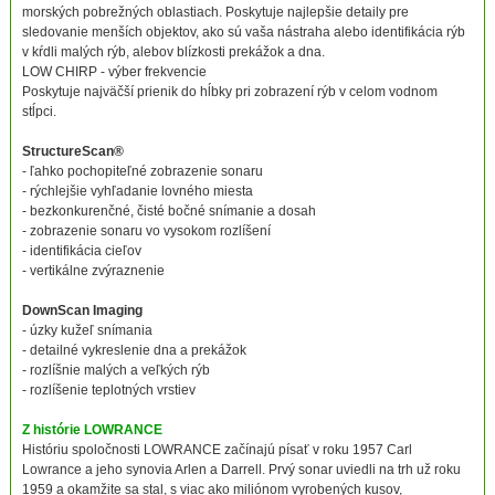
morských pobrežných oblastiach. Poskytuje najlepšie detaily pre
sledovanie menších objektov, ako sú vaša nástraha alebo identifikácia rýb
v kŕdli malých rýb, alebov blízkosti prekážok a dna.
LOW CHIRP - výber frekvencie
Poskytuje najväčší prienik do hĺbky pri zobrazení rýb v celom vodnom
stĺpci.
StructureScan®
- ľahko pochopiteľné zobrazenie sonaru
- rýchlejšie vyhľadanie lovného miesta
- bezkonkurenčné, čisté bočné snímanie a dosah
- zobrazenie sonaru vo vysokom rozlíšení
- identifikácia cieľov
- vertikálne zvýraznenie
DownScan Imaging
- úzky kužeľ snímania
- detailné vykreslenie dna a prekážok
- rozlíšnie malých a veľkých rýb
- rozlíšenie teplotných vrstiev
Z histórie LOWRANCE
Históriu spoločnosti LOWRANCE začínajú písať v roku 1957 Carl
Lowrance a jeho synovia Arlen a Darrell. Prvý sonar uviedli na trh už roku
1959 a okamžite sa stal, s viac ako miliónom vyrobených kusov,