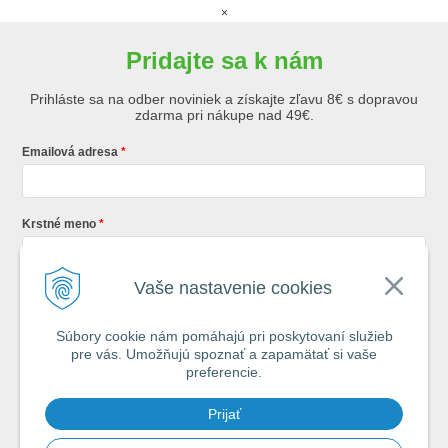
×
Pridajte sa k nám
Prihláste sa na odber noviniek a získajte zľavu 8€ s dopravou
zdarma pri nákupe nad 49€.
Emailová adresa
Krstné meno
Vaše nastavenie cookies
Registráciou súhlasíte so
všeobecnými obchodnými podmienkami AZ
Rybár
s.r.o.
Súbory cookie nám pomáhajú pri poskytovaní služieb
pre vás. Umožňujú spoznať a zapamätať si vaše
*
preferencie.
Každý týždeň si od nás nájdete v schránke : 1x Rybársky Poradca a 1x
Prijať
akčná ponuka. 1x mesačne prehľad nových článkov z nášho blogu.
Ochrana vašich osobných údajov je pre nás na 1. mieste.
Zoznámte sa s
našimi zásadami spracovania osobných údajov