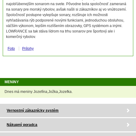
najobľúbenejším sonarom na svete. Pôvodne bola spoločnosť zameraná
na sonary pre morský rybolov, avšak našli si zákazníkov aj vo vnútrozemí.
Spoločnosť postupne vylepšuje sonary, rozširuje ich možnosti
vyhľadávania rýb podporené novými funkciami, jednoduchou obsluhou,
väčším výkonom, lepším rozlíšením obrazovky, GPS systémom a inými.
LOWRANCE sa tak stáva lídrom na trhu sonarov pre športový ale i
komerčný rybolov.
Foto
Prílohy
MENINY
Dnes má meniny Jozefína,Jožka,Jozefka.
Vernostný zákaznícky systém
Nákupný poradca