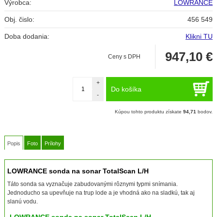
Výrobca:
LOWRANCE
Obj. čislo:
456 549
Doba dodania:
Klikni TU
947,10
€
Ceny s DPH
+
Do košíka
-
Kúpou tohto produktu získate
94,71
bodov.
Popis
Foto
Prílohy
LOWRANCE sonda na sonar TotalScan L/H
Táto sonda sa vyznačuje zabudovanými rôznymi typmi snímania.
Jednoducho sa upevňuje na trup lode a je vhodná ako na sladkú, tak aj
slanú vodu.
LOWRANCE sonda na sonar TotalScan L/H