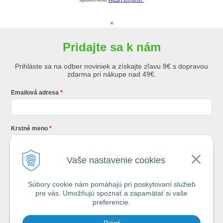
×
Pridajte sa k nám
Prihláste sa na odber noviniek a získajte zľavu 8€ s dopravou
zdarma pri nákupe nad 49€.
Emailová adresa
Krstné meno
Vaše nastavenie cookies
Registráciou súhlasíte so
všeobecnými obchodnými podmienkami AZ
Rybár
s.r.o.
Súbory cookie nám pomáhajú pri poskytovaní služieb
pre vás. Umožňujú spoznať a zapamätať si vaše
*
preferencie.
Každý týždeň si od nás nájdete v schránke : 1x Rybársky Poradca a 1x