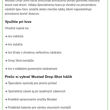
Mustad Drop-Shot háčik umožňuje prirodzený pohyb gumovej nástrahy
tesne nad dnom. Vďaka špeciálnemu tvaru je vhodný na prezentáciu
nástrah typu červ, smáčik alebo menšie rybky, ktoré napodobňujú
prirodzenú korisť dravcov.
Využitie pri love
Vhodný najmä na:
➜ lov ostrieža
➜ lov zubáča
➜ lov šťuky s vhodnou veľkosťou nástrahy
➜ Drop Shot montáže
➜ lov s mäkkými gumenými nástrahami
Prečo si vybrať Mustad Drop-Shot háčik
➜ Špeciálne vyvinutý pre jemnú prívlač
➜ Spoľahlivý zásek aj pri opatrných záberoch
➜ Kvalitné spracovanie značky Mustad
➜ Praktické balenie pre výrobu viacerých montáží