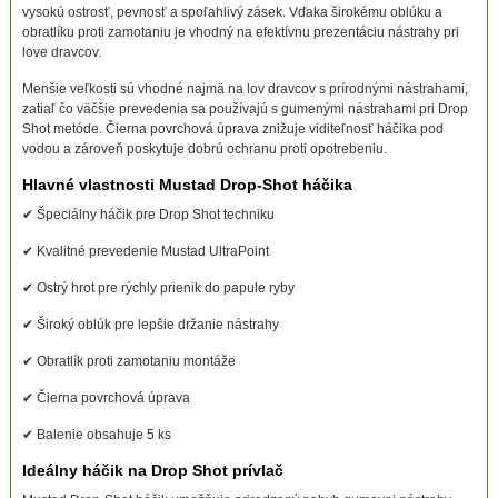
vysokú ostrosť, pevnosť a spoľahlivý zásek. Vďaka širokému oblúku a
obratlíku proti zamotaniu je vhodný na efektívnu prezentáciu nástrahy pri
love dravcov.
Menšie veľkosti sú vhodné najmä na lov dravcov s prírodnými nástrahami,
zatiaľ čo väčšie prevedenia sa používajú s gumenými nástrahami pri Drop
Shot metóde. Čierna povrchová úprava znižuje viditeľnosť háčika pod
vodou a zároveň poskytuje dobrú ochranu proti opotrebeniu.
Hlavné vlastnosti Mustad Drop-Shot háčika
✔ Špeciálny háčik pre Drop Shot techniku
✔ Kvalitné prevedenie Mustad UltraPoint
✔ Ostrý hrot pre rýchly prienik do papule ryby
✔ Široký oblúk pre lepšie držanie nástrahy
✔ Obratlík proti zamotaniu montáže
✔ Čierna povrchová úprava
✔ Balenie obsahuje 5 ks
Ideálny háčik na Drop Shot prívlač