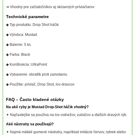
➜ Vhodný pre začiatočníkov aj skúsených prívlačiarov
Technické parametre
◆ Typ produktu: Drop Shot háčik
◆ Výrobca: Mustad
◆ Balenie: 5 ks
◆ Farba: Black
◆ Konštrukcia: UltraPoint
◆ Vybavenie: obratlík proti zamotaniu
◆ Použitie: prívlač, Drop Shot, lov dravcov
FAQ – Často kladené otázky
Na aké ryby je Mustad Drop-Shot háčik vhodný?
✦ Najčastejšie sa používa na lov ostriežov, zubáčov a ďalších dravých rýb.
Aké nástrahy sa používajú?
✦ Najmä mäkké gumené nástrahy, napríklad imitácie červov, rybiek alebo