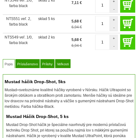
NTS548 veľ. 2/0,
sklad 2 ks
+
7,11
€
farba black
-
NTS551 veľ. 2,
sklad 5 ks
+
5,68
€
farba black
6,94 €
-
NTS549 veľ. 1/0,
sklad 2 ks
+
5,68
€
farba black
6,94 €
-
Popis
Príslušenstvo
Prílohy
Veľkosti
Mustad háčik Drop-Shot, 5ks
Mustad=svetoznáme kvalitné háčiky vyrobené v Nórsku. Háčik Ultrapoint so
širokým oblúkom a obratlíkom proti zamotaniu. Menšie háčiky sú ideálne pre
lov dravcov na prírodné nástrahy a väčšie s gumenými nástrahami Drop-Shot
metódou. Farba háčika-Black.
Mustad Háčik Drop-Shot, 5 ks
Mustad Drop-Shot háčik je špeciálne navrhnutý pre modernú prívlačovú
techniku Drop Shot, pri ktorej sa používa najmä lov s mäkkými gumenými
nástrahami. Háčik je vyrobený v kvalite Mustad UltraPoint, ktorá ponúka