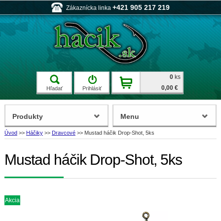
+421 905 217 219
Zákaznícka linka
0
ks
0,00 €
Hľadať
Prihlásiť
Produkty
Menu
Úvod
>>
Háčiky
>>
Dravcové
>>
Mustad háčik Drop-Shot, 5ks
Mustad háčik Drop-Shot, 5ks
Akcia