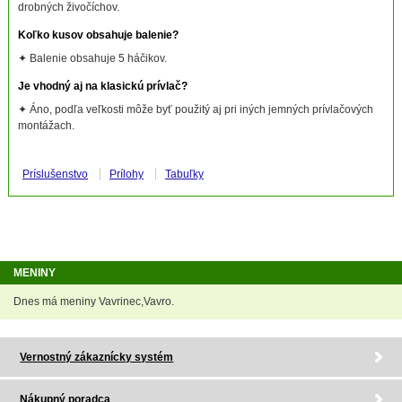
drobných živočíchov.
Koľko kusov obsahuje balenie?
✦ Balenie obsahuje 5 háčikov.
Je vhodný aj na klasickú prívlač?
✦ Áno, podľa veľkosti môže byť použitý aj pri iných jemných prívlačových
montážach.
Príslušenstvo
Prílohy
Tabuľky
MENINY
Dnes má meniny Vavrinec,Vavro.
Vernostný zákaznícky systém
Nákupný poradca