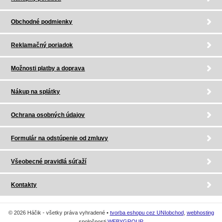
Obchodné podmienky
Reklamačný poriadok
Možnosti platby a doprava
Nákup na splátky
Ochrana osobných údajov
Formulár na odstúpenie od zmluvy
Všeobecné pravidlá súťaží
Kontakty
© 2026 Háčik - všetky práva vyhradené •
tvorba eshopu cez UNIobchod
,
webhosting
spoločnosti
WEBYGROUP