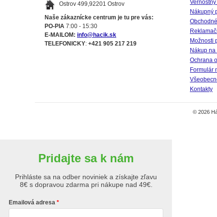
Vernostný
Ostrov 499,92201 Ostrov
Nákupný 
Naše zákaznícke centrum je tu pre vás:
Obchodné
PO-PIA
7:00 - 15:30
Reklamač
E-MAILOM:
info@hacik.sk
Možnosti 
TELEFONICKY
:
+421 905 217 219
Nákup na 
Ochrana o
Formulár 
Všeobecné
Kontakty
© 2026 Há
Pridajte sa k nám
Prihláste sa na odber noviniek a získajte zľavu
8€ s dopravou zdarma pri nákupe nad 49€.
Emailová adresa