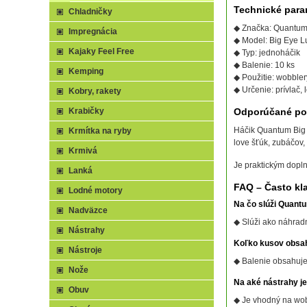
Technické para
Chladničky
◆ Značka: Quantu
Impregnácia
◆ Model: Big Eye L
Kajaky Feel Free
◆ Typ: jednoháčik
◆ Balenie: 10 ks
Kemping
◆ Použitie: wobbler
◆ Určenie: prívlač, 
Kobry, rakety
Krabičky
Odporúčané pou
Háčik Quantum Big E
Krmítka na ryby
love šťúk, zubáčov, 
Krmivá
Je praktickým dopln
Lanká
FAQ – Často kl
Lodné motory
Na čo slúži Quant
Nadväzce
◆ Slúži ako náhrad
Nástrahy
Koľko kusov obsah
Nástroje
◆ Balenie obsahuje
Nože
Na aké nástrahy j
Obuv
◆ Je vhodný na wobb