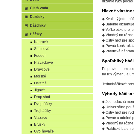
držanie ryby počas
Čistá voda
Hlavné vlastno
Darčeky
◆ Kvalitný jednohá
◆ Balenie obsahuje
Dáždniky
◆ Veľké očko pre 
Háčiky
◆ Vhodný na rôzne
◆ Ostrý hrot pre sp
Kaprové
◆ Pevná konštrukcia
Sumcové
◆ Praktická náhrad
Feeder
Spoľahlivý háči
Plavačkové
Pri pravidelnom po
Dravcové
na ich výmenu a um
Morské
Ostatné
Jednoháčikové prev
Jigové
Výhody háčika
Drop shot
◆ Jednoduchá mont
Dvojháčiky
◆ Univerzálne použit
Trojháčiky
◆ Ostrý hrot pre rýc
Viazače
◆ Pevné a odolné 
◆ Vhodný na rôzne 
Brúsky
◆ Praktické baleni
Uvoľňovače