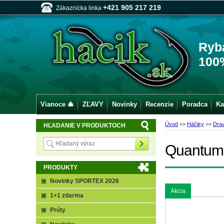
+421 905 217 219
Zákaznícka linka
Ryb
100
Vianoce 🎄
ZĽAVY
Novinky
Recenzie
Poradca
Ka
Úvod
>>
Háčiky
>>
Dra
HĽADANIE V PRODUKTOCH
Quantum 
PRODUKTY
Novinky SPORTEX 2026
Akcia
1+1 zdarma
Prúty