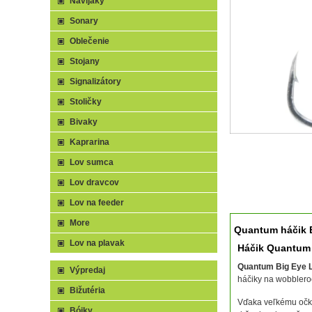
Navijaky
Sonary
Oblečenie
Stojany
Signalizátory
Stoličky
Bivaky
Kaprarina
Lov sumca
Lov dravcov
Lov na feeder
More
Quantum háčik B
Lov na plavak
Háčik Quantum 
Quantum Big Eye 
Výpredaj
háčiky na wobblero
Bižutéria
Vďaka veľkému očku
Bójky