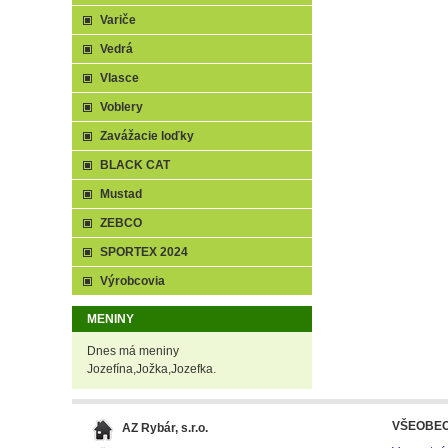
Variče
Vedrá
Vlasce
Voblery
Zavážacie loďky
BLACK CAT
Mustad
ZEBCO
SPORTEX 2024
Výrobcovia
MENINY
Dnes má meniny
Jozefína,Jožka,Jozefka.
VŠEOBE
AZ Rybár, s.r.o.