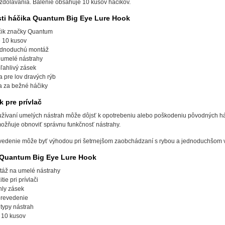
 zdolávania. Balenie obsahuje 10 kusov háčikov.
sti háčika Quantum Big Eye Lure Hook
čik značky Quantum
 10 kusov
jednoduchú montáž
 umelé nástrahy
oľahlivý zásek
 pre lov dravých rýb
a za bežné háčiky
k pre prívlač
užívaní umelých nástrah môže dôjsť k opotrebeniu alebo poškodeniu pôvodných h
ožňuje obnoviť správnu funkčnosť nástrahy.
edenie môže byť výhodou pri šetrnejšom zaobchádzaní s rybou a jednoduchšom v
 Quantum Big Eye Lure Hook
áž na umelé nástrahy
ie pri prívlači
hly zásek
prevedenie
typy nástrah
e 10 kusov