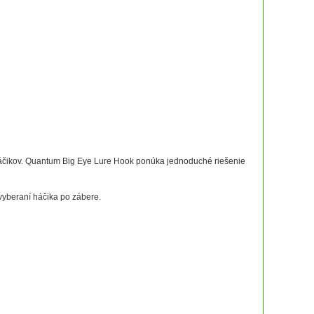
áčikov. Quantum Big Eye Lure Hook ponúka jednoduché riešenie
yberaní háčika po zábere.