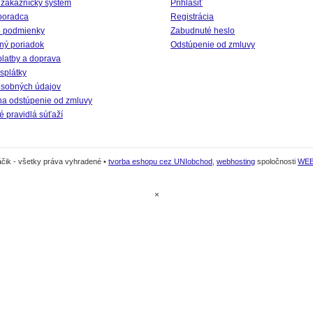
 zákaznícky systém
Prihlásiť
poradca
Registrácia
 podmienky
Zabudnuté heslo
ný poriadok
Odstúpenie od zmluvy
platby a doprava
splátky
sobných údajov
na odstúpenie od zmluvy
 pravidlá súťaží
čik - všetky práva vyhradené •
tvorba eshopu cez UNIobchod
,
webhosting
spoločnosti
WE
×