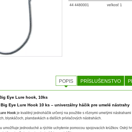
44 4480001
veľkosť 1
POPIS
PRÍSLUŠENSTVO
P
ig Eye Lure hook, 10ks
Big Eye Lure Hook 10 ks – univerzálny háčik pre umelé nástrahy
Lure Hook
je kvalitný jednoháčik určený na použitie s rôznymi umelými nástraham
ch, blyskáčoch, plandavkách a ďalších prívlačových nástrahách.
 umožňuje jednoduché a rýchle uchytenie pomocou spojovacích krúžkov. Ostrý hr