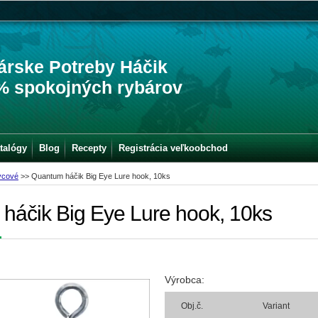
árske Potreby Háčik
% spokojných rybárov
talógy
Blog
Recepty
Registrácia veľkoobchod
vcové
>>
Quantum háčik Big Eye Lure hook, 10ks
háčik Big Eye Lure hook, 10ks
Výrobca:
Obj.č.
Variant