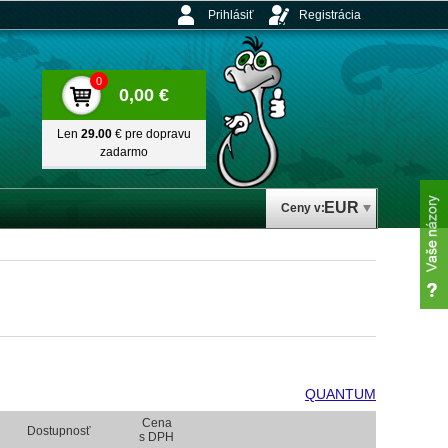
Prihlásiť
Registrácia
0
0,00 €
Len
29.00
€ pre dopravu
zadarmo
EUR
Ceny v:
QUANTUM
Cena
Dostupnosť
s DPH