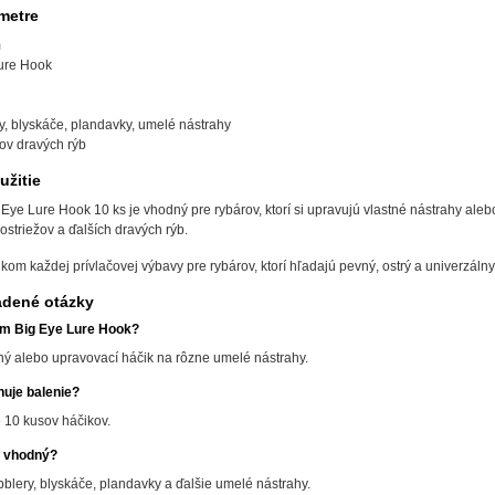
metre
m
ure Hook
y, blyskáče, plandavky, umelé nástrahy
lov dravých rýb
žitie
ye Lure Hook 10 ks je vhodný pre rybárov, ktorí si upravujú vlastné nástrahy alebo
ostriežov a ďalších dravých rýb.
kom každej prívlačovej výbavy pre rybárov, ktorí hľadajú pevný, ostrý a univerzáln
adené otázky
um Big Eye Lure Hook?
ný alebo upravovací háčik na rôzne umelé nástrahy.
uje balenie?
 10 kusov háčikov.
e vhodný?
lery, blyskáče, plandavky a ďalšie umelé nástrahy.