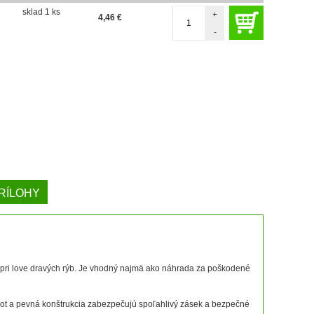
sklad 1 ks
+
4,46
€
-
RÍLOHY
i pri love dravých rýb. Je vhodný najmä ako náhrada za poškodené
ot a pevná konštrukcia zabezpečujú spoľahlivý zásek a bezpečné