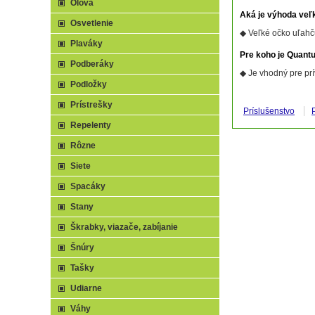
Olová
Aká je výhoda veľ
Osvetlenie
◆ Veľké očko uľahč
Plaváky
Pre koho je Quant
Podberáky
◆ Je vhodný pre prí
Podložky
Prístrešky
Príslušenstvo
Repelenty
Rôzne
Siete
Spacáky
Stany
Škrabky, viazače, zabíjanie
Šnúry
Tašky
Udiarne
Váhy