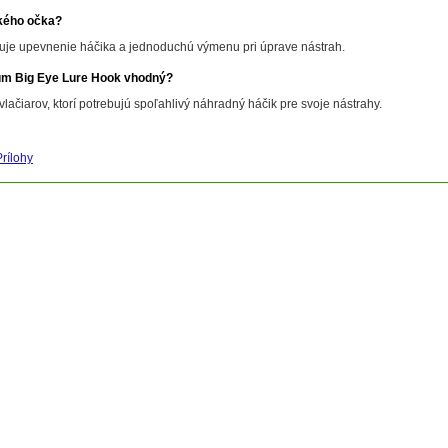
kého očka?
uje upevnenie háčika a jednoduchú výmenu pri úprave nástrah.
um Big Eye Lure Hook vhodný?
vlačiarov, ktorí potrebujú spoľahlivý náhradný háčik pre svoje nástrahy.
Prílohy