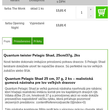
Variant
Dostupnosť
s DPH
farba The Monk
sklad 1 ks
+
13,01
€
-
farba Opening
Vypredané
13,01
€
Night
Popis
Príslušenstvo
Prílohy
Quantum twister Pelagic Shad, 25cm/37g, 2ks
Nové twistre dokonalo imitujúce prirodzenú potravu dravcov. S Pelagic Shad
twistrami dokážete uloviť tie najväčšie dravce. Sú perfektné na lov veľkých
zubáčov alebo šťúk.
Quantum Pelagic Shad 25 cm, 37 g, 2 ks – realistická
gumová nástraha pre lov veľkých dravcov
Quantum Pelagic Shad je veľká gumová nástraha navrhnutá pre rybárov,
ktorí hľadajú realistickú imitáciu koristi pre lov kapitálnych dravých rýb.
Vďaka dĺžke 25 cm, hmotnosti 37 g a prirodzenej akcii vo vode dokáže
presvedčivo napodobniť väčšiu rybku, ktorá priťahuje pozornosť
skúsených predátorov. :contentReference[oaicite:0]{index=0}
Táto nástraha kombinuje štíhly profil tela s výraznou prácou chvosta, ktorý