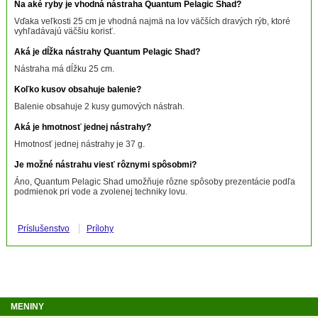
Na aké ryby je vhodná nástraha Quantum Pelagic Shad?
Vďaka veľkosti 25 cm je vhodná najmä na lov väčších dravých rýb, ktoré
vyhľadávajú väčšiu korisť.
Aká je dĺžka nástrahy Quantum Pelagic Shad?
Nástraha má dĺžku 25 cm.
Koľko kusov obsahuje balenie?
Balenie obsahuje 2 kusy gumových nástrah.
Aká je hmotnosť jednej nástrahy?
Hmotnosť jednej nástrahy je 37 g.
Je možné nástrahu viesť rôznymi spôsobmi?
Áno, Quantum Pelagic Shad umožňuje rôzne spôsoby prezentácie podľa
podmienok pri vode a zvolenej techniky lovu.
Príslušenstvo
Prílohy
MENINY