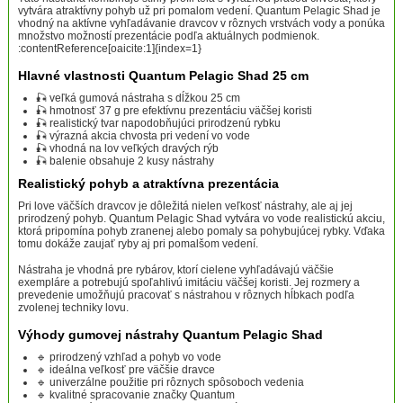
vytvára atraktívny pohyb už pri pomalom vedení. Quantum Pelagic Shad je
vhodný na aktívne vyhľadávanie dravcov v rôznych vrstvách vody a ponúka
množstvo možností prezentácie podľa aktuálnych podmienok.
:contentReference[oaicite:1]{index=1}
Hlavné vlastnosti Quantum Pelagic Shad 25 cm
🎣 veľká gumová nástraha s dĺžkou 25 cm
🎣 hmotnosť 37 g pre efektívnu prezentáciu väčšej koristi
🎣 realistický tvar napodobňujúci prirodzenú rybku
🎣 výrazná akcia chvosta pri vedení vo vode
🎣 vhodná na lov veľkých dravých rýb
🎣 balenie obsahuje 2 kusy nástrahy
Realistický pohyb a atraktívna prezentácia
Pri love väčších dravcov je dôležitá nielen veľkosť nástrahy, ale aj jej
prirodzený pohyb. Quantum Pelagic Shad vytvára vo vode realistickú akciu,
ktorá pripomína pohyb zranenej alebo pomaly sa pohybujúcej rybky. Vďaka
tomu dokáže zaujať ryby aj pri pomalšom vedení.
Nástraha je vhodná pre rybárov, ktorí cielene vyhľadávajú väčšie
exempláre a potrebujú spoľahlivú imitáciu väčšej koristi. Jej rozmery a
prevedenie umožňujú pracovať s nástrahou v rôznych hĺbkach podľa
zvolenej techniky lovu.
Výhody gumovej nástrahy Quantum Pelagic Shad
🔹 prirodzený vzhľad a pohyb vo vode
🔹 ideálna veľkosť pre väčšie dravce
🔹 univerzálne použitie pri rôznych spôsoboch vedenia
🔹 kvalitné spracovanie značky Quantum