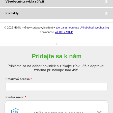
Všeobecné pravidlá súťaží
Kontakty
© 2026 Háčik - všetky práva vyhradené •
tvorba eshopu cez UNIobchod
,
webhosting
spoločnosti
WEBYGROUP
×
Pridajte sa k nám
Prihláste sa na odber noviniek a získajte zľavu 8€ s dopravou
zdarma pri nákupe nad 49€.
Emailová adresa
Krstné meno