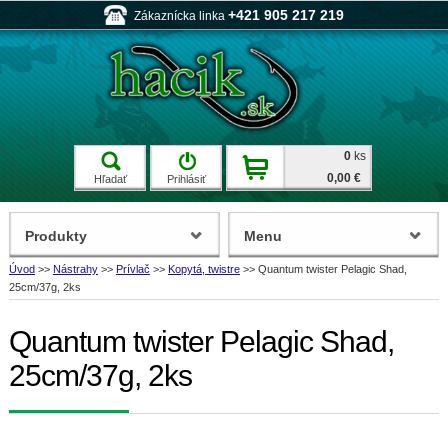
+421 905 217 219
Zákaznícka linka
0
ks
0,00 €
Hľadať
Prihlásiť
Produkty
Menu
Úvod
>>
Nástrahy
>>
Prívlač
>>
Kopytá, twistre
>>
Quantum twister Pelagic Shad,
25cm/37g, 2ks
Quantum twister Pelagic Shad,
25cm/37g, 2ks