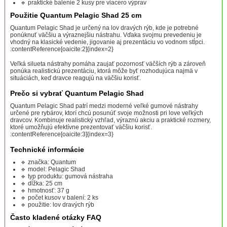
🔹 praktické balenie 2 kusy pre viacero výprav
Použitie Quantum Pelagic Shad 25 cm
Quantum Pelagic Shad je určený na lov dravých rýb, kde je potrebné
ponúknuť väčšiu a výraznejšiu nástrahu. Vďaka svojmu prevedeniu je
vhodný na klasické vedenie, jigovanie aj prezentáciu vo vodnom stĺpci.
:contentReference[oaicite:2]{index=2}
Veľká silueta nástrahy pomáha zaujať pozornosť väčších rýb a zároveň
ponúka realistickú prezentáciu, ktorá môže byť rozhodujúca najmä v
situáciách, keď dravce reagujú na väčšiu korisť.
Prečo si vybrať Quantum Pelagic Shad
Quantum Pelagic Shad patrí medzi moderné veľké gumové nástrahy
určené pre rybárov, ktorí chcú posunúť svoje možnosti pri love veľkých
dravcov. Kombinuje realistický vzhľad, výraznú akciu a praktické rozmery,
ktoré umožňujú efektívne prezentovať väčšiu korisť.
:contentReference[oaicite:3]{index=3}
Technické informácie
🔹 značka: Quantum
🔹 model: Pelagic Shad
🔹 typ produktu: gumová nástraha
🔹 dĺžka: 25 cm
🔹 hmotnosť: 37 g
🔹 počet kusov v balení: 2 ks
🔹 použitie: lov dravých rýb
Často kladené otázky FAQ