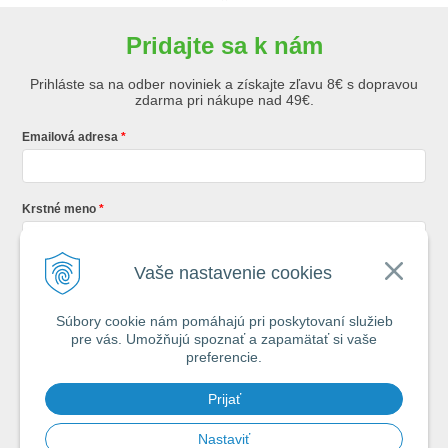
Pridajte sa k nám
Prihláste sa na odber noviniek a získajte zľavu 8€ s dopravou
zdarma pri nákupe nad 49€.
Emailová adresa
Krstné meno
Vaše nastavenie cookies
Registráciou súhlasíte so
všeobecnými obchodnými podmienkami AZ
Rybár
s.r.o.
Súbory cookie nám pomáhajú pri poskytovaní služieb
pre vás. Umožňujú spoznať a zapamätať si vaše
*
preferencie.
Každý týždeň si od nás nájdete v schránke : 1x Rybársky Poradca a 1x
Prijať
akčná ponuka. 1x mesačne prehľad nových článkov z nášho blogu.
Ochrana vašich osobných údajov je pre nás na 1. mieste.
Zoznámte sa s
našimi zásadami spracovania osobných údajov
Nastaviť