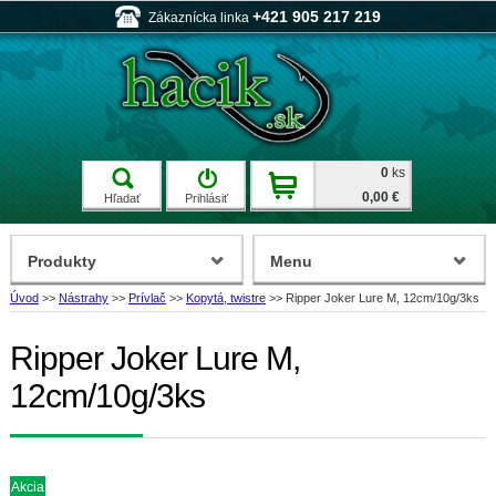
+421 905 217 219
Zákaznícka linka
0
ks
0,00 €
Hľadať
Prihlásiť
Produkty
Menu
Úvod
>>
Nástrahy
>>
Prívlač
>>
Kopytá, twistre
>>
Ripper Joker Lure M, 12cm/10g/3ks
Ripper Joker Lure M,
12cm/10g/3ks
Akcia