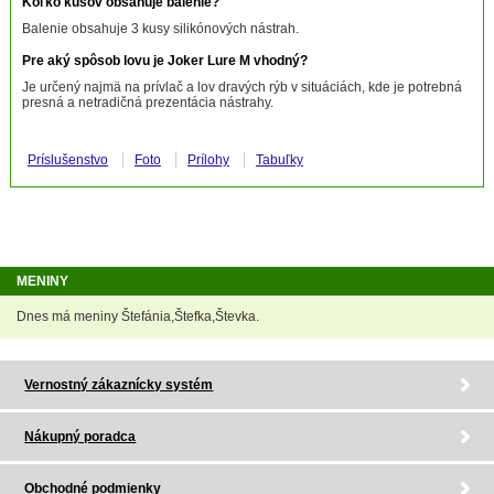
Koľko kusov obsahuje balenie?
Balenie obsahuje 3 kusy silikónových nástrah.
Pre aký spôsob lovu je Joker Lure M vhodný?
Je určený najmä na prívlač a lov dravých rýb v situáciách, kde je potrebná
presná a netradičná prezentácia nástrahy.
Príslušenstvo
Foto
Prílohy
Tabuľky
MENINY
Dnes má meniny Štefánia,Štefka,Števka.
Vernostný zákaznícky systém
Nákupný poradca
Obchodné podmienky