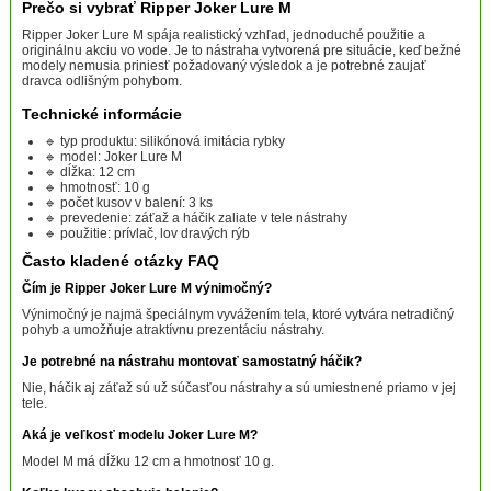
Prečo si vybrať Ripper Joker Lure M
Ripper Joker Lure M spája realistický vzhľad, jednoduché použitie a
originálnu akciu vo vode. Je to nástraha vytvorená pre situácie, keď bežné
modely nemusia priniesť požadovaný výsledok a je potrebné zaujať
dravca odlišným pohybom.
Technické informácie
🔹 typ produktu: silikónová imitácia rybky
🔹 model: Joker Lure M
🔹 dĺžka: 12 cm
🔹 hmotnosť: 10 g
🔹 počet kusov v balení: 3 ks
🔹 prevedenie: záťaž a háčik zaliate v tele nástrahy
🔹 použitie: prívlač, lov dravých rýb
Často kladené otázky FAQ
Čím je Ripper Joker Lure M výnimočný?
Výnimočný je najmä špeciálnym vyvážením tela, ktoré vytvára netradičný
pohyb a umožňuje atraktívnu prezentáciu nástrahy.
Je potrebné na nástrahu montovať samostatný háčik?
Nie, háčik aj záťaž sú už súčasťou nástrahy a sú umiestnené priamo v jej
tele.
Aká je veľkosť modelu Joker Lure M?
Model M má dĺžku 12 cm a hmotnosť 10 g.