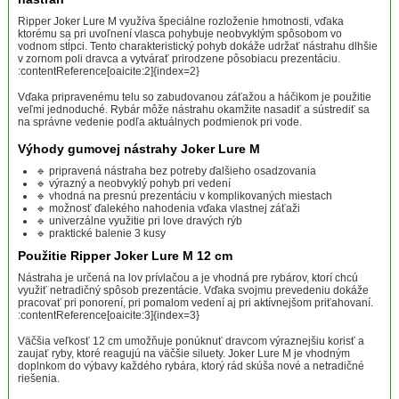
Ripper Joker Lure M využíva špeciálne rozloženie hmotnosti, vďaka
ktorému sa pri uvoľnení vlasca pohybuje neobvyklým spôsobom vo
vodnom stĺpci. Tento charakteristický pohyb dokáže udržať nástrahu dlhšie
v zornom poli dravca a vytvárať prirodzene pôsobiacu prezentáciu.
:contentReference[oaicite:2]{index=2}
Vďaka pripravenému telu so zabudovanou záťažou a háčikom je použitie
veľmi jednoduché. Rybár môže nástrahu okamžite nasadiť a sústrediť sa
na správne vedenie podľa aktuálnych podmienok pri vode.
Výhody gumovej nástrahy Joker Lure M
🔹 pripravená nástraha bez potreby ďalšieho osadzovania
🔹 výrazný a neobvyklý pohyb pri vedení
🔹 vhodná na presnú prezentáciu v komplikovaných miestach
🔹 možnosť ďalekého nahodenia vďaka vlastnej záťaži
🔹 univerzálne využitie pri love dravých rýb
🔹 praktické balenie 3 kusy
Použitie Ripper Joker Lure M 12 cm
Nástraha je určená na lov prívlačou a je vhodná pre rybárov, ktorí chcú
využiť netradičný spôsob prezentácie. Vďaka svojmu prevedeniu dokáže
pracovať pri ponorení, pri pomalom vedení aj pri aktívnejšom priťahovaní.
:contentReference[oaicite:3]{index=3}
Väčšia veľkosť 12 cm umožňuje ponúknuť dravcom výraznejšiu korisť a
zaujať ryby, ktoré reagujú na väčšie siluety. Joker Lure M je vhodným
doplnkom do výbavy každého rybára, ktorý rád skúša nové a netradičné
riešenia.