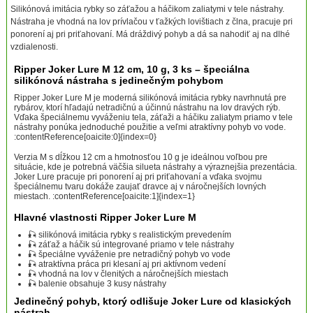
Silikónová imitácia rybky so záťažou a háčikom zaliatymi v tele nástrahy.
Nástraha je vhodná na lov prívlačou v ťažkých lovištiach z člna, pracuje pri
ponorení aj pri priťahovaní. Má dráždivý pohyb a dá sa nahodiť aj na dlhé
vzdialenosti.
Ripper Joker Lure M 12 cm, 10 g, 3 ks – špeciálna
silikónová nástraha s jedinečným pohybom
Ripper Joker Lure M je moderná silikónová imitácia rybky navrhnutá pre
rybárov, ktorí hľadajú netradičnú a účinnú nástrahu na lov dravých rýb.
Vďaka špeciálnemu vyváženiu tela, záťaži a háčiku zaliatym priamo v tele
nástrahy ponúka jednoduché použitie a veľmi atraktívny pohyb vo vode.
:contentReference[oaicite:0]{index=0}
Verzia M s dĺžkou 12 cm a hmotnosťou 10 g je ideálnou voľbou pre
situácie, kde je potrebná väčšia silueta nástrahy a výraznejšia prezentácia.
Joker Lure pracuje pri ponorení aj pri priťahovaní a vďaka svojmu
špeciálnemu tvaru dokáže zaujať dravce aj v náročnejších lovných
miestach. :contentReference[oaicite:1]{index=1}
Hlavné vlastnosti Ripper Joker Lure M
🎣 silikónová imitácia rybky s realistickým prevedením
🎣 záťaž a háčik sú integrované priamo v tele nástrahy
🎣 špeciálne vyváženie pre netradičný pohyb vo vode
🎣 atraktívna práca pri klesaní aj pri aktívnom vedení
🎣 vhodná na lov v členitých a náročnejších miestach
🎣 balenie obsahuje 3 kusy nástrahy
Jedinečný pohyb, ktorý odlišuje Joker Lure od klasických
nástrah