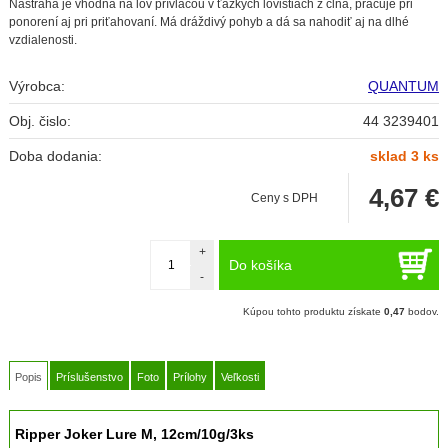
Nástraha je vhodná na lov prívlačou v ťažkých lovištiach z člna, pracuje pri
ponorení aj pri priťahovaní. Má dráždivý pohyb a dá sa nahodiť aj na dlhé
vzdialenosti.
Výrobca:
QUANTUM
Obj. čislo:
44 3239401
Doba dodania:
sklad 3 ks
4,67
€
Ceny s DPH
+
Do košíka
-
Kúpou tohto produktu získate
0,47
bodov.
Popis
Príslušenstvo
Foto
Prílohy
Veľkosti
Ripper Joker Lure M, 12cm/10g/3ks