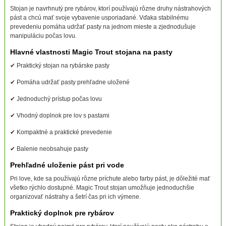
Stojan je navrhnutý pre rybárov, ktorí používajú rôzne druhy nástrahových
pást a chcú mať svoje vybavenie usporiadané. Vďaka stabilnému
prevedeniu pomáha udržať pasty na jednom mieste a zjednodušuje
manipuláciu počas lovu.
Hlavné vlastnosti Magic Trout stojana na pasty
✔ Praktický stojan na rybárske pasty
✔ Pomáha udržať pasty prehľadne uložené
✔ Jednoduchý prístup počas lovu
✔ Vhodný doplnok pre lov s pastami
✔ Kompaktné a praktické prevedenie
✔ Balenie neobsahuje pasty
Prehľadné uloženie pást pri vode
Pri love, kde sa používajú rôzne príchute alebo farby pást, je dôležité mať
všetko rýchlo dostupné. Magic Trout stojan umožňuje jednoduchšie
organizovať nástrahy a šetrí čas pri ich výmene.
Praktický doplnok pre rybárov