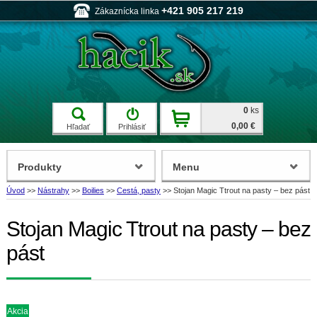
+421 905 217 219
Zákaznícka linka
0
ks
0,00 €
Hľadať
Prihlásiť
Produkty
Menu
Úvod
>>
Nástrahy
>>
Boilies
>>
Cestá, pasty
>>
Stojan Magic Ttrout na pasty – bez pást
Stojan Magic Ttrout na pasty – bez
pást
Akcia