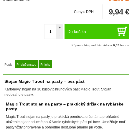
9,94
€
Ceny s DPH
+
Do košíka
-
Kúpou tohto produktu získate
0,99
bodov.
Popis
Príslušenstvo
Prílohy
Stojan Magic Ttrout na pasty – bez pást
Kartónový stojan na 36 kusov pstruhových pást Magic Trout. Stojan
neobsahuje pasty.
Magic Trout stojan na pasty – praktický držiak na rybárske
pasty
Magic Trout stojan na pasty je praktická pomôcka určená na prehľadné
uloženie a jednoduché používanie rybárskych pást pri love. Umožňuje mať
pasty vždy pripravené a pohodlne dostupné priamo pri vode.