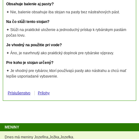
Obsahuje balenie aj pasty?
✦ Nie, balenie obsahuje iba stojan na pasty bez nástrahových pást.
Na čo slúži tento stojan?
✦ Slúži na praktické uloženie a jednoduchý prístup k rybárskym pastám
počas lovu.
Je vhodný na použitie pri vode?
✦ Áno, je navrhnutý ako praktický doplnok pre rybárske výpravy.
Pre koho je stojan určený?
✦ Je vhodný pre rybárov, ktorí používajú pasty ako nástrahu a chcú mať
lepšie usporiadané vybavenie.
Príslušenstvo
Prílohy
MENINY
Dnes má meniny Jozefína,Jožka,Jozefka.