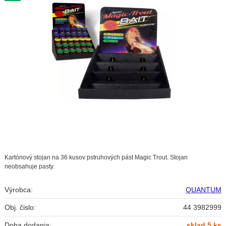
Kartónový stojan na 36 kusov pstruhových pást Magic Trout. Stojan
neobsahuje pasty.
Výrobca:
QUANTUM
Obj. čislo:
44 3982999
Doba dodania:
sklad 5 ks