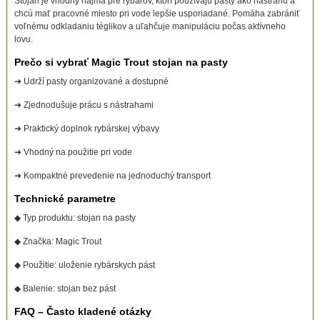
Stojan je vhodný najmä pre rybárov, ktorí používajú pasty ako nástrahu a
chcú mať pracovné miesto pri vode lepšie usporiadané. Pomáha zabrániť
voľnému odkladaniu téglikov a uľahčuje manipuláciu počas aktívneho
lovu.
Prečo si vybrať Magic Trout stojan na pasty
➜ Udrží pasty organizované a dostupné
➜ Zjednodušuje prácu s nástrahami
➜ Praktický doplnok rybárskej výbavy
➜ Vhodný na použitie pri vode
➜ Kompaktné prevedenie na jednoduchý transport
Technické parametre
◆ Typ produktu: stojan na pasty
◆ Značka: Magic Trout
◆ Použitie: uloženie rybárskych pást
◆ Balenie: stojan bez pást
FAQ – Často kladené otázky