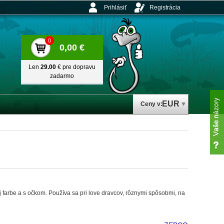
Prihlásiť
Registrácia
0
0,00 €
Len
29.00
€ pre dopravu
zadarmo
EUR
Ceny v:
ej farbe a s očkom. Používa sa pri love dravcov, rôznymi spôsobmi, na