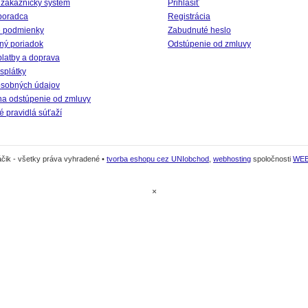
 zákaznícky systém
Prihlásiť
poradca
Registrácia
 podmienky
Zabudnuté heslo
ný poriadok
Odstúpenie od zmluvy
platby a doprava
splátky
sobných údajov
na odstúpenie od zmluvy
 pravidlá súťaží
čik - všetky práva vyhradené •
tvorba eshopu cez UNIobchod
,
webhosting
spoločnosti
WE
×