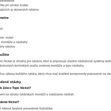
 prevedenie
tie pri výrobe zostáv
ajúcich aj skúsených rybárov
metre
el
ie: nickel
e montáže a nástrahy
álny rybolov
žitie
ic Nickel je vhodný pre rybárov, ktorí si pripravujú vlastné nástrahové systémy al
ybolovných technikách podľa zvolenej montáže a typu nástrahy.
ťou výbavy každého rybára, ktorý chce mať kvalitné komponenty pripravené na oka
adené otázky
čik Zebco Topic Nickel?
ent na výrobu rybárskych montáží a osádzanie nástrah.
denie Nickel?
 niklové farebné prevedenie trojháčika.