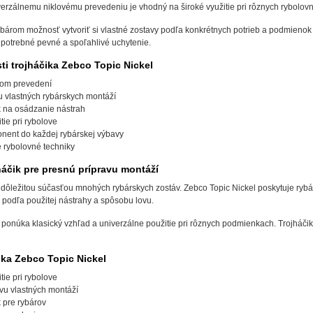
erzálnemu niklovému prevedeniu je vhodný na široké využitie pri rôznych rybolov
bárom možnosť vytvoriť si vlastné zostavy podľa konkrétnych potrieb a podmienok
e potrebné pevné a spoľahlivé uchytenie.
ti trojháčika Zebco Topic Nickel
ovom prevedení
 vlastných rybárskych montáží
k na osádzanie nástrah
tie pri rybolove
nent do každej rybárskej výbavy
 rybolovné techniky
háčik pre presnú prípravu montáží
je dôležitou súčasťou mnohých rybárskych zostáv. Zebco Topic Nickel poskytuje ryb
 podľa použitej nástrahy a spôsobu lovu.
 ponúka klasický vzhľad a univerzálne použitie pri rôznych podmienkach. Trojháč
ika Zebco Topic Nickel
tie pri rybolove
vu vlastných montáží
 pre rybárov