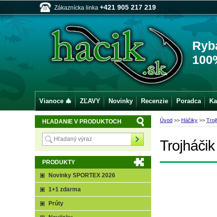
+421 905 217 219
Zákaznícka linka
Ryb
100
Vianoce 🎄
ZĽAVY
Novinky
Recenzie
Poradca
Ka
Úvod
>>
Háčiky
>>
Troj
HĽADANIE V PRODUKTOCH
Trojháčik
PRODUKTY
Novinky SPORTEX 2026
1+1 zdarma
Prúty