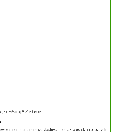
i, na mŕtvu aj živú nástrahu.
y
ľahlivý komponent na prípravu vlastných montáží a osádzanie rôznych