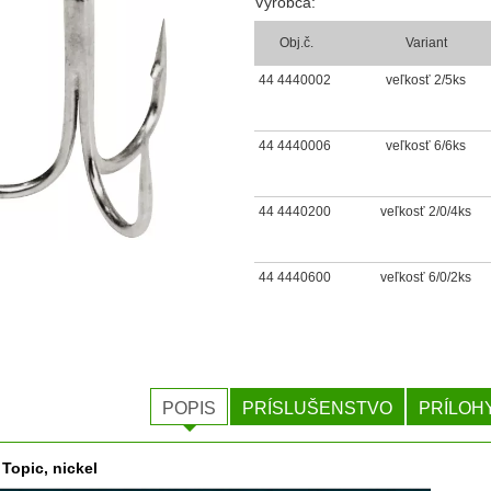
Výrobca:
Obj.č.
Variant
44 4440002
veľkosť 2/5ks
44 4440006
veľkosť 6/6ks
44 4440200
veľkosť 2/0/4ks
44 4440600
veľkosť 6/0/2ks
POPIS
PRÍSLUŠENSTVO
PRÍLOH
Topic, nickel