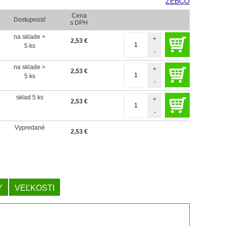
ZEBCO
Cena
Dostupnosť
s DPH
na sklade >
+
2,53
€
5 ks
-
na sklade >
+
2,53
€
5 ks
-
sklad 5 ks
+
2,53
€
-
Vypredané
2,53
€
Y
VEĽKOSTI