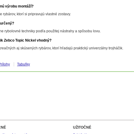
tnú výrobu montáží?
 rybárov, ktorí si pripravujú vlastné zostavy.
e určený?
e rybolovné techniky podľa použitej nástrahy a spôsobu lovu.
čik Zebco Topic Nickel vhodný?
reačných aj skúsených rybárov, ktorí hľadajú praktický univerzálny trojháčik.
Prílohy
Tabuľky
CNÉ
UŽITOČNÉ