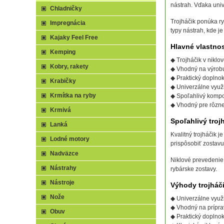
nástrah. Vďaka univ
Chladničky
Trojháčik ponúka ry
Impregnácia
typy nástrah, kde j
Kajaky Feel Free
Hlavné vlastnos
Kemping
◆ Trojháčik v nikl
Kobry, rakety
◆ Vhodný na výrobu
◆ Praktický doplno
Krabičky
◆ Univerzálne využi
Krmítka na ryby
◆ Spoľahlivý kompo
◆ Vhodný pre rôzne
Krmivá
Spoľahlivý troj
Lanká
Kvalitný trojháčik 
Lodné motory
prispôsobiť zostavu
Nadväzce
Niklové prevedenie
Nástrahy
rybárske zostavy.
Nástroje
Výhody trojháč
Nože
◆ Univerzálne využi
◆ Vhodný na prípra
Obuv
◆ Praktický doplnok