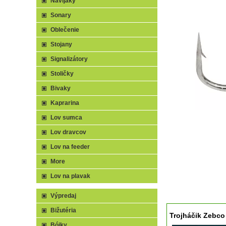
Navijaky
Sonary
Oblečenie
Stojany
Signalizátory
Stoličky
Bivaky
Kaprarina
Lov sumca
Lov dravcov
Lov na feeder
More
Lov na plavak
Výpredaj
Bižutéria
Trojháčik Zebco 
Bójky