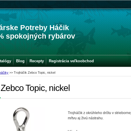
árske Potreby Háčik
% spokojných rybárov
talógy
Blog
Recepty
Registrácia veľkoobchod
háčiky
>>
Trojháčik Zebco Topic, nickel
 Zebco Topic, nickel
Trojháčik z okrúhleho drôtu v strieborn
mŕtvu aj živú nástrahu.