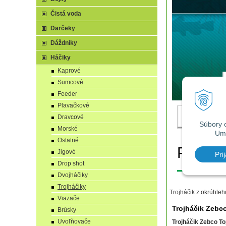
Čistá voda
Darčeky
Dáždniky
Háčiky
Kaprové
Sumcové
Feeder
Plavačkové
Dravcové
Morské
Ostatné
Jigové
Drop shot
Dvojháčiky
Trojháčiky
Trojháčik z okrúhleh
Viazače
Trojháčik Zebco
Brúsky
Uvoľňovače
Trojháčik Zebco To