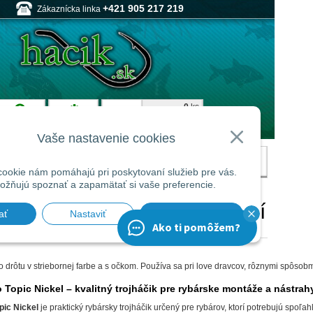
o drôtu v striebornej farbe a s očkom. Používa sa pri love dravcov, rôznymi spôsobm
 Topic Nickel – kvalitný trojháčik pre rybárske montáže a nástrah
pic Nickel
je praktický rybársky trojháčik určený pre rybárov, ktorí potrebujú spo