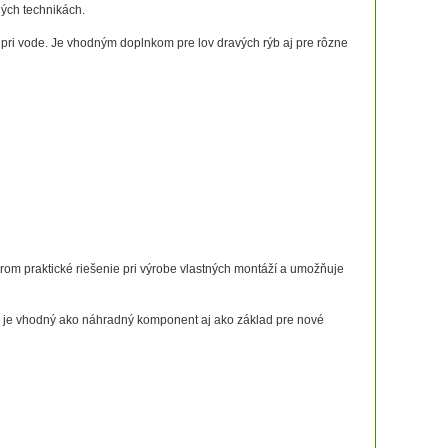
ných technikách.
 pri vode. Je vhodným doplnkom pre lov dravých rýb aj pre rôzne
árom praktické riešenie pri výrobe vlastných montáží a umožňuje
ik je vhodný ako náhradný komponent aj ako základ pre nové