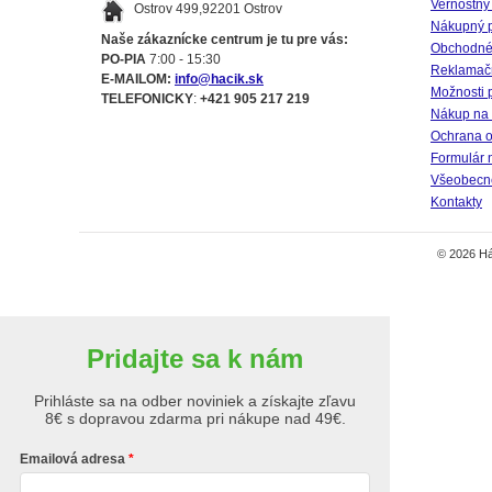
Vernostný
Ostrov 499,92201 Ostrov
Nákupný 
Naše zákaznícke centrum je tu pre vás:
Obchodné
PO-PIA
7:00 - 15:30
Reklamač
E-MAILOM:
info@hacik.sk
Možnosti 
TELEFONICKY
:
+421 905 217 219
Nákup na 
Ochrana o
Formulár 
Všeobecné
Kontakty
© 2026 Há
Pridajte sa k nám
Prihláste sa na odber noviniek a získajte zľavu
8€ s dopravou zdarma pri nákupe nad 49€.
Emailová adresa