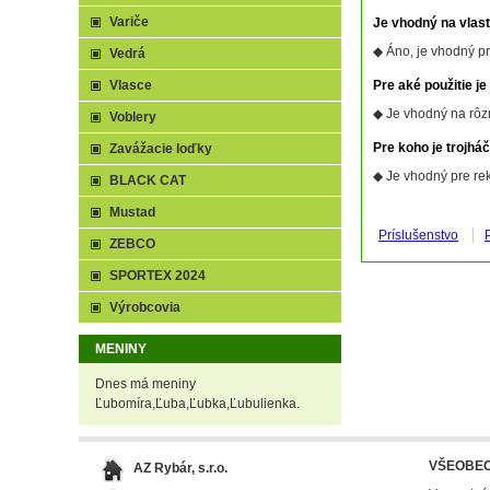
Variče
Je vhodný na vlas
◆ Áno, je vhodný pre
Vedrá
Vlasce
Pre aké použitie j
◆ Je vhodný na rôzn
Voblery
Pre koho je trojhá
Zavážacie loďky
◆ Je vhodný pre rek
BLACK CAT
Mustad
Príslušenstvo
ZEBCO
SPORTEX 2024
Výrobcovia
MENINY
Dnes má meniny
Ľubomíra,Ľuba,Ľubka,Ľubulienka.
VŠEOBE
AZ Rybár, s.r.o.