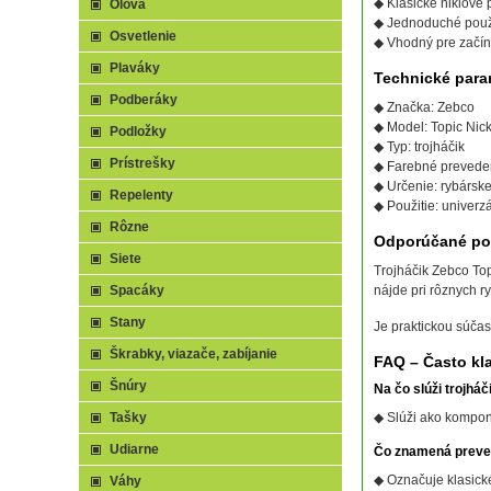
◆ Klasické niklové
Olová
◆ Jednoduché použi
Osvetlenie
◆ Vhodný pre začín
Plaváky
Technické para
Podberáky
◆ Značka: Zebco
◆ Model: Topic Nick
Podložky
◆ Typ: trojháčik
Prístrešky
◆ Farebné preveden
◆ Určenie: rybársk
Repelenty
◆ Použitie: univerz
Rôzne
Odporúčané pou
Siete
Trojháčik Zebco Top
Spacáky
nájde pri rôznych r
Stany
Je praktickou súčas
Škrabky, viazače, zabíjanie
FAQ – Často kl
Šnúry
Na čo slúži trojhá
Tašky
◆ Slúži ako kompon
Udiarne
Čo znamená preve
◆ Označuje klasické
Váhy