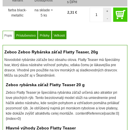
Variant
Dostupnosť
s DPH
farba black-
na sklade >
+
2,31
€
metallic
5 ks
-
Popis
Príslušenstvo
Prílohy
Veľkosti
Zebco Zebco Rybárska záťaž Flatty Teaser, 20g
Novodobé rybárske záťaže bez obsahu olova. Flatty Teaser má špeciálny
tvar, ktorý dáva nástrahe voľnosť pohybu, vďaka čomu je lákavejšia pre
dravce. Vhodné pre použitie na lov morských aj sladkovodných dravcov.
Môžu sa použiť aj v Škandinávii.
Zebco rybárska záťaž Flatty Teaser 20 g
Zebco Flatty Teaser je špeciálna rybárska záťaž určená ako atraktor pri
love plochých rýb. Tento bezolovnatý model slúži na umiestnenie pred
háčik alebo nástrahu, kde svojím pohybom a vzhľadom pomáha prilákať
pozornosť rýb. Je obľúbený najmä pri morskom rybolove a love platesy,
kde dokáže zvýšiť atraktivitu celej montáže. :contentReference[oaicite:0]
{index=0}
Hlavné výhody Zebco Flatty Teaser