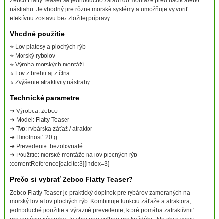
Zebco Flatty Teaser sa jednoducho zaradí do montáže pred háčik alebo
nástrahu. Je vhodný pre rôzne morské systémy a umožňuje vytvoriť
efektívnu zostavu bez zložitej prípravy.
Vhodné použitie
⭐ Lov platesy a plochých rýb
⭐ Morský rybolov
⭐ Výroba morských montáží
⭐ Lov z brehu aj z člna
⭐ Zvýšenie atraktivity nástrahy
Technické parametre
➜ Výrobca: Zebco
➜ Model: Flatty Teaser
➜ Typ: rybárska záťaž / atraktor
➜ Hmotnosť: 20 g
➜ Prevedenie: bezolovnaté
➜ Použitie: morské montáže na lov plochých rýb
:contentReference[oaicite:3]{index=3}
Prečo si vybrať Zebco Flatty Teaser?
Zebco Flatty Teaser je praktický doplnok pre rybárov zameraných na
morský lov a lov plochých rýb. Kombinuje funkciu záťaže a atraktora,
jednoduché použitie a výrazné prevedenie, ktoré pomáha zatraktívniť
prezentáciu nástrahy. Je vhodnou voľbou pre každého, kto chce svoju