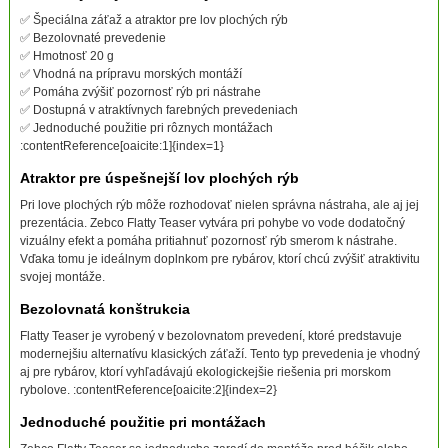
✅ Špeciálna záťaž a atraktor pre lov plochých rýb
✅ Bezolovnaté prevedenie
✅ Hmotnosť 20 g
✅ Vhodná na prípravu morských montáží
✅ Pomáha zvýšiť pozornosť rýb pri nástrahe
✅ Dostupná v atraktívnych farebných prevedeniach
✅ Jednoduché použitie pri rôznych montážach
:contentReference[oaicite:1]{index=1}
Atraktor pre úspešnejší lov plochých rýb
Pri love plochých rýb môže rozhodovať nielen správna nástraha, ale aj jej
prezentácia. Zebco Flatty Teaser vytvára pri pohybe vo vode dodatočný
vizuálny efekt a pomáha pritiahnuť pozornosť rýb smerom k nástrahe.
Vďaka tomu je ideálnym doplnkom pre rybárov, ktorí chcú zvýšiť atraktivitu
svojej montáže.
Bezolovnatá konštrukcia
Flatty Teaser je vyrobený v bezolovnatom prevedení, ktoré predstavuje
modernejšiu alternatívu klasických záťaží. Tento typ prevedenia je vhodný
aj pre rybárov, ktorí vyhľadávajú ekologickejšie riešenia pri morskom
rybolove. :contentReference[oaicite:2]{index=2}
Jednoduché použitie pri montážach