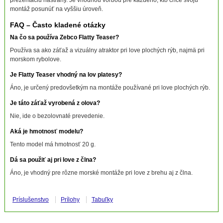
montáž posunúť na vyššiu úroveň.
FAQ – Často kladené otázky
Na čo sa používa Zebco Flatty Teaser?
Používa sa ako záťaž a vizuálny atraktor pri love plochých rýb, najmä pri
morskom rybolove.
Je Flatty Teaser vhodný na lov platesy?
Áno, je určený predovšetkým na montáže používané pri love plochých rýb.
Je táto záťaž vyrobená z olova?
Nie, ide o bezolovnaté prevedenie.
Aká je hmotnosť modelu?
Tento model má hmotnosť 20 g.
Dá sa použiť aj pri love z člna?
Áno, je vhodný pre rôzne morské montáže pri love z brehu aj z člna.
Príslušenstvo
Prílohy
Tabuľky