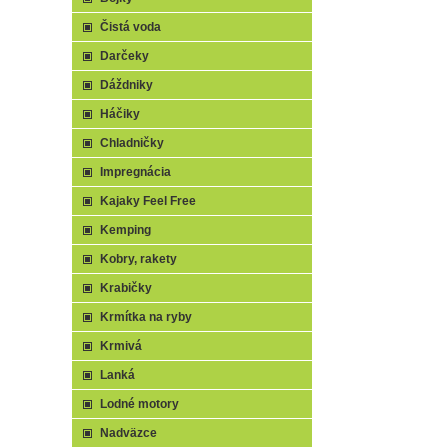
Čistá voda
Darčeky
Dáždniky
Háčiky
Chladničky
Impregnácia
Kajaky Feel Free
Kemping
Kobry, rakety
Krabičky
Krmítka na ryby
Krmivá
Lanká
Lodné motory
Nadväzce