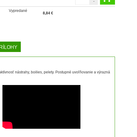
-
Vypredané
8,84
€
RÍLOHY
aktívnosť nástrahy, boilies, pelety. Postupné uvoľňovanie a výrazná