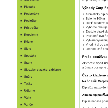
Je praktickým dopl
Plaváky
Výhody Carp Fo
Podberáky
🔹 Aromatický dip n
🔹 Balenie 100 ml
Podložky
🔹 Hustá sirupová k
🔹 Výborne obaluje
Prístrešky
🔹 Zvyšuje atraktivit
Repelenty
🔹 Postupné uvoľň
🔹 Vytvára výraznú
Rôzne
🔹 Vhodný aj do za
Siete
🔹 Jednoduché použ
Spacáky
Prečo používať
Stany
Ak chcete zvýšiť úč
aróma a postupné u
Škrabky, viazače, zabíjanie
Často kladené 
Šnúry
Na čo slúži Carp F
Tašky
Dip slúži na zvýšeni
Udiarne
Ako sa dip použív
Váhy
Dip sa nanáša priam
Variče