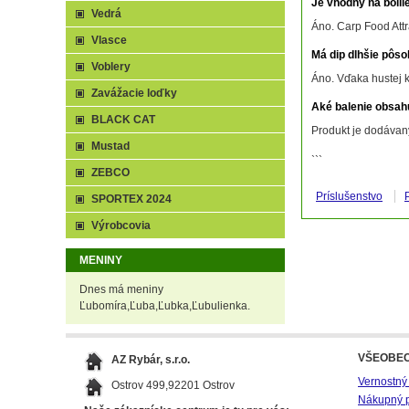
Je vhodný na boilie
Vedrá
Áno. Carp Food Attra
Vlasce
Má dip dlhšie pôso
Voblery
Áno. Vďaka hustej k
Zavážacie loďky
Aké balenie obsah
BLACK CAT
Produkt je dodávan
Mustad
```
ZEBCO
Príslušenstvo
SPORTEX 2024
Výrobcovia
MENINY
Dnes má meniny
Ľubomíra,Ľuba,Ľubka,Ľubulienka.
VŠEOBE
AZ Rybár, s.r.o.
Vernostný
Ostrov 499,92201 Ostrov
Nákupný 