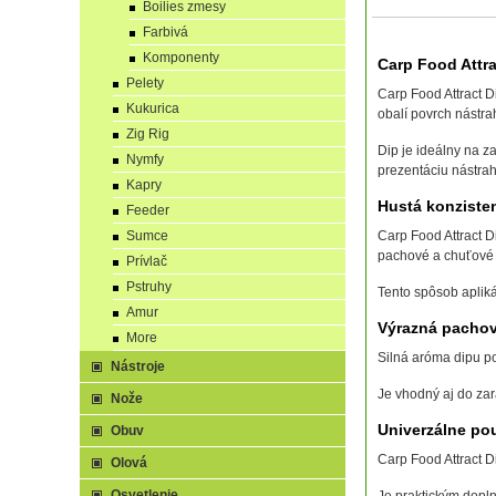
Boilies zmesy
Farbivá
Komponenty
Carp Food Attra
Pelety
Carp Food Attract D
Kukurica
obalí povrch nástra
Zig Rig
Dip je ideálny na z
Nymfy
prezentáciu nástra
Kapry
Hustá konziste
Feeder
Sumce
Carp Food Attract D
pachové a chuťové 
Prívlač
Pstruhy
Tento spôsob aplikác
Amur
Výrazná pachov
More
Silná aróma dipu po
Nástroje
Je vhodný aj do zar
Nože
Univerzálne pou
Obuv
Carp Food Attract D
Olová
Osvetlenie