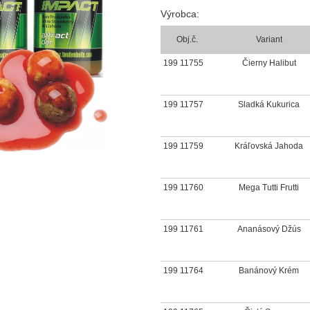
Výrobca:
Obj.č.
Variant
199 11755
Čierny Halibut
199 11757
Sladká Kukurica
199 11759
Kráľovská Jahoda
199 11760
Mega Tutti Frutti
199 11761
Ananásový Džús
199 11764
Banánový Krém