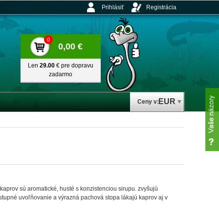
Prihlásiť
Registrácia
0
0,00 €
Len
29.00
€ pre dopravu
zadarmo
EUR
Ceny v:
 kaprov sú aromatické, husté s konzistenciou sirupu. zvyšujú
 Postupné uvoľňovanie a výrazná pachová stopa lákajú kaprov aj v