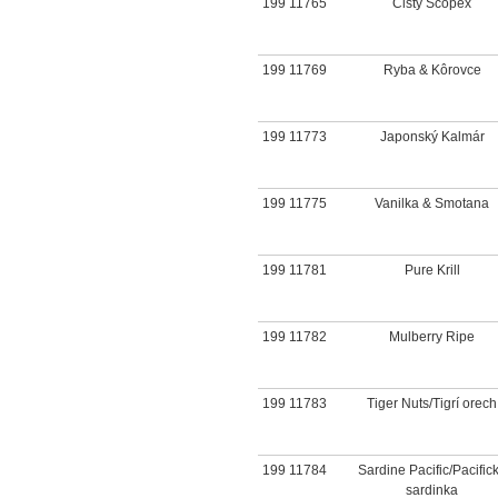
199 11765
Čistý Scopex
199 11769
Ryba & Kôrovce
199 11773
Japonský Kalmár
199 11775
Vanilka & Smotana
199 11781
Pure Krill
199 11782
Mulberry Ripe
199 11783
Tiger Nuts/Tigrí orech
199 11784
Sardine Pacific/Pacific
sardinka