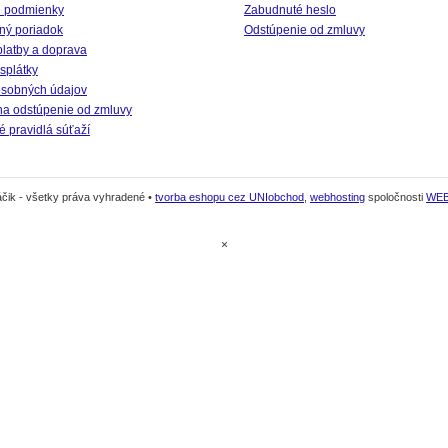
 podmienky
Zabudnuté heslo
ný poriadok
Odstúpenie od zmluvy
platby a doprava
splátky
sobných údajov
na odstúpenie od zmluvy
 pravidlá súťaží
čik - všetky práva vyhradené •
tvorba eshopu cez UNIobchod
,
webhosting
spoločnosti
WE
×