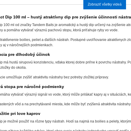
Zobraziť všetky videá
ct Dip 100 ml – hustý atraktívny dip pre zvýšenie účinnosti nástr
ip 100 ml od značky Tandem Baits je aromatický a hustý dip určený na zvýšenie atr
hy a pomáha vytvárať výraznú pachovú stopu, ktorá priťahuje ryby vo vode.
atraktívnenie boilies, peliet a ďalších nástrah. Postupné uvoľňovanie atraktívnych
hy aj v náročnejších podmienkach.
ncia pre dlhodobý účinok
ip má hustú sirupovú konzistenciu, vďaka ktorej dobre priľne k povrchu nástrahy. Po
zložky do okolia.
ie umožňuje zvýšiť atraktivitu nástrahy bez potreby zložitej prípravy.
á stopa pre náročné podmienky
máha vytvárať výrazný signál vo vode, ktorý môže prilákať kapry aj v situáciách, k
astených vôd a na prechytávané miesta, kde môže byť zvýšená atraktivita nástrah
žitie pri love kaprov
ip je možné použiť na rôzne typy nástrah. Hodí sa najmä na boilies a pelety, ktorým