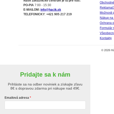
Naše zákaznícke centrum je tu pre vás:
Obchodné
PO-PIA
7:00 - 15:30
Reklamač
E-MAILOM:
info@hacik.sk
Možnosti 
TELEFONICKY
:
+421 905 217 219
Nákup na 
Ochrana o
Formulár 
Všeobecné
Kontakty
© 2026 Há
Pridajte sa k nám
Prihláste sa na odber noviniek a získajte zľavu
8€ s dopravou zdarma pri nákupe nad 49€.
Emailová adresa