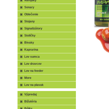
Navijaky
Sonary
Oblečenie
Stojany
Signalizátory
Stoličky
Bivaky
Kaprarina
Lov sumca
Lov dravcov
Lov na feeder
More
Lov na plavak
Výpredaj
Bižutéria
Bójky