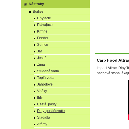
Nástrahy
Boilies
Chytacie
Plávajúce
Kŕmne
Feeder
Sumce
Jar
Jeseň
Carp Food Attra
Zima
Impact Attract Dipy 
Studená voda
pachová stopa lákaj
Teplá voda
Jahodové
Vrtáky
Ihly
Cestá, pasty
Dipy, posilňovače
Sladidlá
Arómy