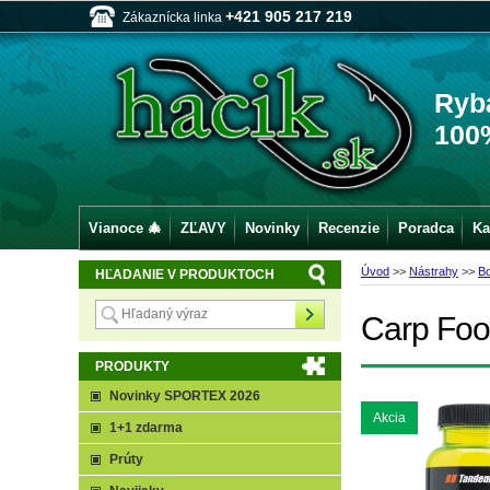
+421 905 217 219
Zákaznícka linka
Ryb
100
Vianoce 🎄
ZĽAVY
Novinky
Recenzie
Poradca
Ka
Úvod
>>
Nástrahy
>>
Bo
HĽADANIE V PRODUKTOCH
Carp Food
PRODUKTY
Novinky SPORTEX 2026
Akcia
1+1 zdarma
Prúty