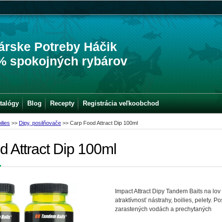
árske Potreby Háčik
% spokojných rybárov
talógy
Blog
Recepty
Registrácia veľkoobchod
ilies
>>
Dipy, posilňovače
>>
Carp Food Attract Dip 100ml
 Attract Dip 100ml
Impact Attract Dipy Tandem Baits na lov
atraktívnosť nástrahy, boilies, pelety.
zarastených vodách a prechytaných