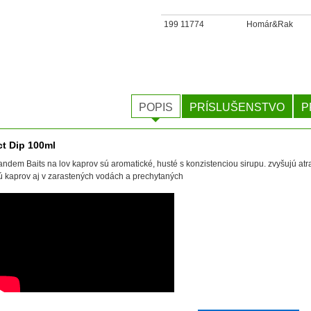
199 11774
Homár&Rak
POPIS
PRÍSLUŠENSTVO
P
ct Dip 100ml
Tandem Baits na lov kaprov sú aromatické, husté s konzistenciou sirupu. zvyšujú atr
ú kaprov aj v zarastených vodách a prechytaných