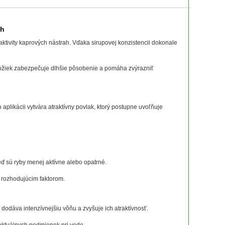
ah
aktivity kaprových nástrah. Vďaka sirupovej konzistencii dokonale
 zložiek zabezpečuje dlhšie pôsobenie a pomáha zvýrazniť
 aplikácii vytvára atraktívny povlak, ktorý postupne uvoľňuje
eď sú ryby menej aktívne alebo opatrné.
y rozhodujúcim faktorom.
 dodáva intenzívnejšiu vôňu a zvyšuje ich atraktívnosť.