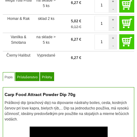
Mega Tutti Frutti
na sklade >
+
6,27
€
5 ks
-
Homar & Rak
sklad 2 ks
+
5,02
€
6,12 €
-
Vanilka &
na sklade >
+
6,27
€
Smotana
5 ks
-
Čierny Halibut
Vypredané
6,27
€
Popis
Príslušenstvo
Prílohy
Carp Food Attract Powder Dip 70g
Práškový dip (prachový dip) na dipovanie nástrahy boiles, cesta, kostných
červov pri love kapra, bielych rýb,... Dip sa jednoducho používa, má vysokú
účinnosť, ideálny predovšetkým pre použitie na stojatých a mierne tečúcich
vodách.