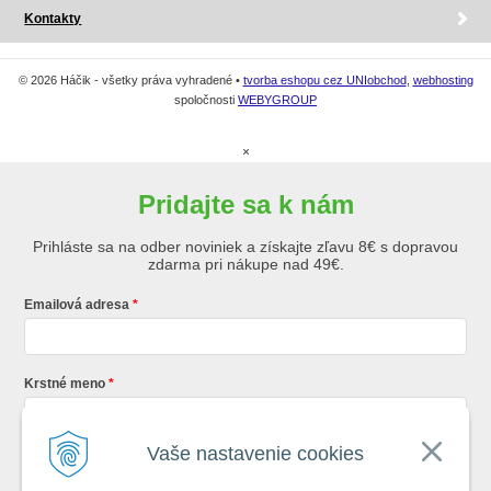
Kontakty
© 2026 Háčik - všetky práva vyhradené •
tvorba eshopu cez UNIobchod
,
webhosting
spoločnosti
WEBYGROUP
×
Pridajte sa k nám
Prihláste sa na odber noviniek a získajte zľavu 8€ s dopravou
zdarma pri nákupe nad 49€.
Emailová adresa
Krstné meno
Vaše nastavenie cookies
Registráciou súhlasíte so
všeobecnými obchodnými podmienkami AZ