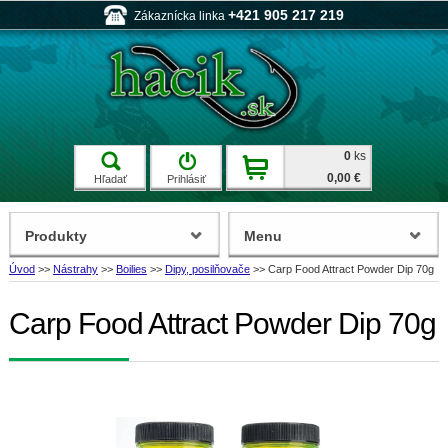
+421 905 217 219
Zákaznícka linka
0
ks
0,00 €
Hľadať
Prihlásiť
Produkty
Menu
Úvod
>>
Nástrahy
>>
Boilies
>>
Dipy, posilňovače
>>
Carp Food Attract Powder Dip 70g
Carp Food Attract Powder Dip 70g