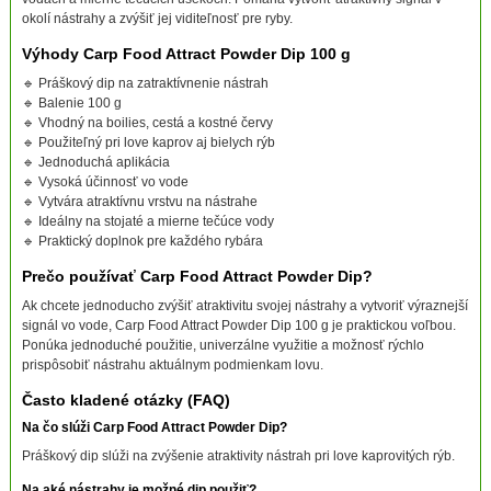
okolí nástrahy a zvýšiť jej viditeľnosť pre ryby.
Výhody Carp Food Attract Powder Dip 100 g
🔹 Práškový dip na zatraktívnenie nástrah
🔹 Balenie 100 g
🔹 Vhodný na boilies, cestá a kostné červy
🔹 Použiteľný pri love kaprov aj bielych rýb
🔹 Jednoduchá aplikácia
🔹 Vysoká účinnosť vo vode
🔹 Vytvára atraktívnu vrstvu na nástrahe
🔹 Ideálny na stojaté a mierne tečúce vody
🔹 Praktický doplnok pre každého rybára
Prečo používať Carp Food Attract Powder Dip?
Ak chcete jednoducho zvýšiť atraktivitu svojej nástrahy a vytvoriť výraznejší
signál vo vode, Carp Food Attract Powder Dip 100 g je praktickou voľbou.
Ponúka jednoduché použitie, univerzálne využitie a možnosť rýchlo
prispôsobiť nástrahu aktuálnym podmienkam lovu.
Často kladené otázky (FAQ)
Na čo slúži Carp Food Attract Powder Dip?
Práškový dip slúži na zvýšenie atraktivity nástrah pri love kaprovitých rýb.
Na aké nástrahy je možné dip použiť?