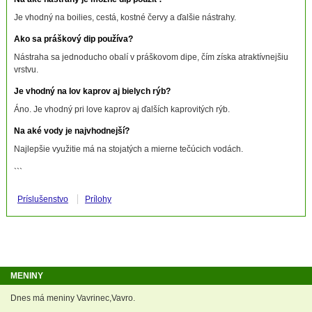
Je vhodný na boilies, cestá, kostné červy a ďalšie nástrahy.
Ako sa práškový dip používa?
Nástraha sa jednoducho obalí v práškovom dipe, čím získa atraktívnejšiu
vrstvu.
Je vhodný na lov kaprov aj bielych rýb?
Áno. Je vhodný pri love kaprov aj ďalších kaprovitých rýb.
Na aké vody je najvhodnejší?
Najlepšie využitie má na stojatých a mierne tečúcich vodách.
```
Príslušenstvo
Prílohy
MENINY
Dnes má meniny Vavrinec,Vavro.