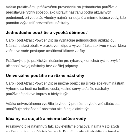
Vďaka praktickému práškovému prevedeniu sa jednoducho používa a
predstavuje rýchly spôsob, ako upraviť nástrahu podľa aktuálnych
podmienok pri vode. Je vhodný najmä na stojaté a mierne tečúce vody, kde
pomáha zvýrazniť prezentáciu nástrahy.
Jednoduché použitie a vysoká účinnosť
Carp Food Attract Powder Dip sa vyznačuje jednoduchou aplikáciou.
Nástrahu stačí obaliť v práškovom dipe a vytvoriť tak atraktívnu vrstvu, ktorá
začne vo vode postupne uvoľňovať lákavé zložky.
Práškový dip je praktickým riešením pre rybárov, ktorí chcú rýchlo zvýšiť
účinnosť svojej nástrahy bez zložitej prípravy.
Univerzálne použitie na rôzne nástrahy
Carp Food Attract Powder Dip je možné použiť na široké spektrum nástrah.
Výborne sa hodí na boilies, cestá, kostné červy a ďalšie nástrahy
používané pri love kaprov a bielych rýb.
Vďaka univerzálnemu využitiu je vhodný pre rôzne rybolovné situácie a
umožňuje prispôsobiť nástrahu aktuálnej aktivite rýb.
Ideálny na stojaté a mierne tečúce vody
Práškový dip je navrhnutý tak, aby efektívne pracoval najmä v stojatých
vodách a mierne tečúcich úsekoch. Pomáha vytvoriť atraktívny signál v