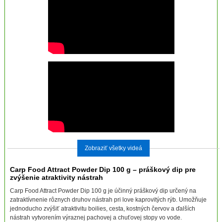
Zobraziť všetky videá
Carp Food Attract Powder Dip 100 g – práškový dip pre
zvýšenie atraktivity nástrah
Carp Food Attract Powder Dip 100 g je účinný práškový dip určený na
zatraktívnenie rôznych druhov nástrah pri love kaprovitých rýb. Umožňuje
jednoducho zvýšiť atraktivitu boilies, cesta, kostných červov a ďalších
nástrah vytvorením výraznej pachovej a chuťovej stopy vo vode.