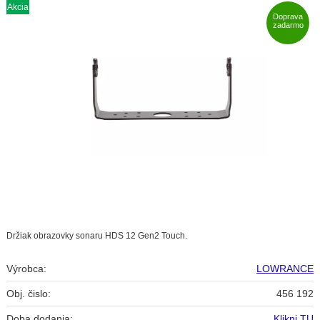
Akcia
Doprava
zadarmo
Držiak obrazovky sonaru HDS 12 Gen2 Touch.
Výrobca:
LOWRANCE
Obj. čislo:
456 192
Doba dodania:
Klikni TU