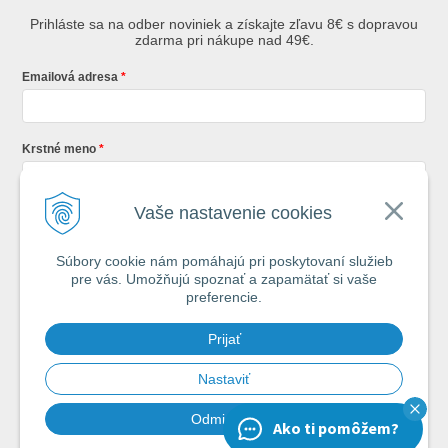
Prihláste sa na odber noviniek a získajte zľavu 8€ s dopravou
zdarma pri nákupe nad 49€.
Emailová adresa
Krstné meno
Vaše nastavenie cookies
Registráciou súhlasíte so
všeobecnými obchodnými podmienkami AZ
Rybár
s.r.o.
Súbory cookie nám pomáhajú pri poskytovaní služieb
pre vás. Umožňujú spoznať a zapamätať si vaše
*
preferencie.
Každý týždeň si od nás nájdete v schránke : 1x Rybársky Poradca a 1x
Prijať
akčná ponuka. 1x mesačne prehľad nových článkov z nášho blogu.
Ochrana vašich osobných údajov je pre nás na 1. mieste.
Zoznámte sa s
našimi zásadami spracovania osobných údajov
Nastaviť
Odmietnuť
Ako ti pomôžem?
Chcem odoberať