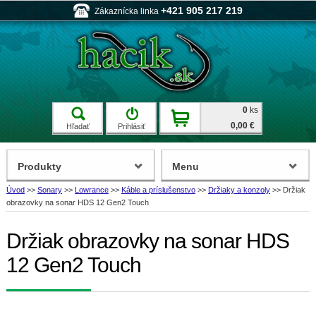
+421 905 217 219
Zákaznícka linka
0
ks
0,00 €
Hľadať
Prihlásiť
Produkty
Menu
Úvod
>>
Sonary
>>
Lowrance
>>
Káble a príslušenstvo
>>
Držiaky a konzoly
>>
Držiak
obrazovky na sonar HDS 12 Gen2 Touch
Držiak obrazovky na sonar HDS
12 Gen2 Touch