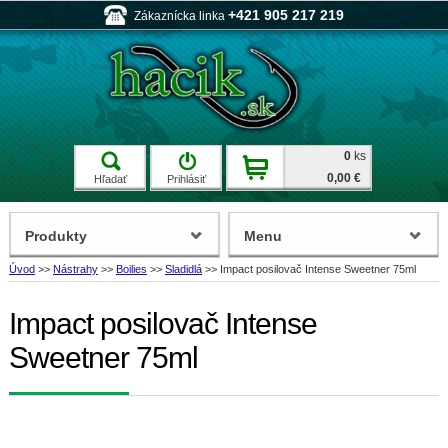
+421 905 217 219
Zákaznícka linka
0
ks
0,00 €
Hľadať
Prihlásiť
Produkty
Menu
Úvod
>>
Nástrahy
>>
Boilies
>>
Sladidlá
>>
Impact posilovač Intense Sweetner 75ml
Impact posilovač Intense
Sweetner 75ml