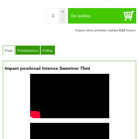
+
Do košíka
-
Kúpou tohto produktu získate
0,61
bodov.
Popis
Príslušenstvo
Prílohy
Impact posilovač Intense Sweetner 75ml