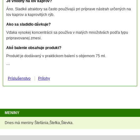
Je vhodný na lov kaprov?
Áno. Sladké atraktory sa často používajú pri príprave nástrah určených na
lov kaprov a kaprovitých rýb.
Ako sa sladidlo dávkuje?
Vďaka vysokej koncentrácii sa používa v malých množstvách podľa typu
pripravovanej zmesi.
Aké balenie obsahuje produkt?
Produkt je dodávaný v praktickom balení s objemom 75 ml.
```
Príslušenstvo
Prílohy
MENINY
Dnes má meniny Štefánia,Štefka,Števka.