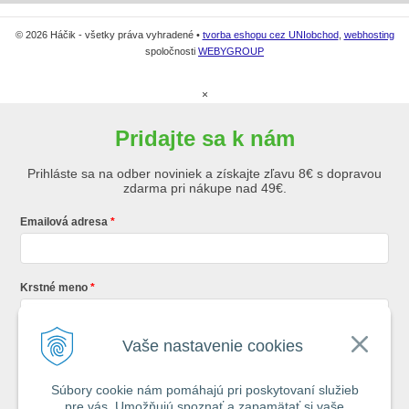
© 2026 Háčik - všetky práva vyhradené •
tvorba eshopu cez UNIobchod
,
webhosting
spoločnosti
WEBYGROUP
×
Pridajte sa k nám
Prihláste sa na odber noviniek a získajte zľavu 8€ s dopravou
zdarma pri nákupe nad 49€.
Emailová adresa
Krstné meno
Vaše nastavenie cookies
Registráciou súhlasíte so
všeobecnými obchodnými podmienkami AZ
Rybár
s.r.o.
Súbory cookie nám pomáhajú pri poskytovaní služieb
pre vás. Umožňujú spoznať a zapamätať si vaše
*