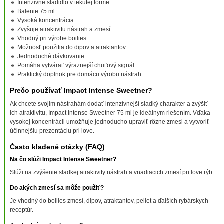
🔹 Intenzívne sladidlo v tekutej forme
🔹 Balenie 75 ml
🔹 Vysoká koncentrácia
🔹 Zvyšuje atraktivitu nástrah a zmesí
🔹 Vhodný pri výrobe boilies
🔹 Možnosť použitia do dipov a atraktantov
🔹 Jednoduché dávkovanie
🔹 Pomáha vytvárať výraznejší chuťový signál
🔹 Praktický doplnok pre domácu výrobu nástrah
Prečo používať Impact Intense Sweetner?
Ak chcete svojim nástrahám dodať intenzívnejší sladký charakter a zvýšiť
ich atraktivitu, Impact Intense Sweetner 75 ml je ideálnym riešením. Vďaka
vysokej koncentrácii umožňuje jednoducho upraviť rôzne zmesi a vytvoriť
účinnejšiu prezentáciu pri love.
Často kladené otázky (FAQ)
Na čo slúži Impact Intense Sweetner?
Slúži na zvýšenie sladkej atraktivity nástrah a vnadiacich zmesí pri love rýb.
Do akých zmesí sa môže použiť?
Je vhodný do boilies zmesí, dipov, atraktantov, peliet a ďalších rybárskych
receptúr.