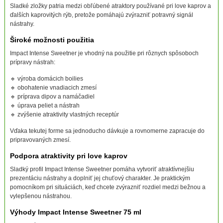
Sladké zložky patria medzi obľúbené atraktory používané pri love kaprov a
ďalších kaprovitých rýb, pretože pomáhajú zvýrazniť potravný signál
nástrahy.
Široké možnosti použitia
Impact Intense Sweetner je vhodný na použitie pri rôznych spôsoboch
prípravy nástrah:
🔹 výroba domácich boilies
🔹 obohatenie vnadiacich zmesí
🔹 príprava dipov a namáčadiel
🔹 úprava peliet a nástrah
🔹 zvýšenie atraktivity vlastných receptúr
Vďaka tekutej forme sa jednoducho dávkuje a rovnomerne zapracuje do
pripravovaných zmesí.
Podpora atraktivity pri love kaprov
Sladký profil Impact Intense Sweetner pomáha vytvoriť atraktívnejšiu
prezentáciu nástrahy a doplniť jej chuťový charakter. Je praktickým
pomocníkom pri situáciách, keď chcete zvýrazniť rozdiel medzi bežnou a
vylepšenou nástrahou.
Výhody Impact Intense Sweetner 75 ml