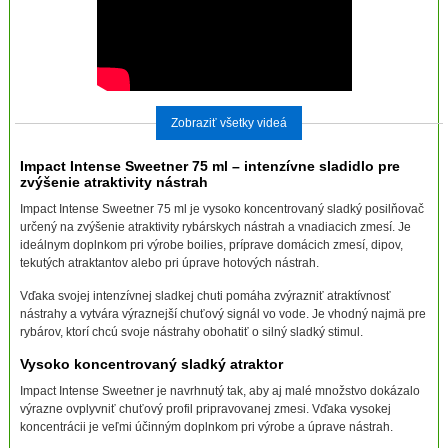
Zobraziť všetky videá
Impact Intense Sweetner 75 ml – intenzívne sladidlo pre
zvýšenie atraktivity nástrah
Impact Intense Sweetner 75 ml je vysoko koncentrovaný sladký posilňovač
určený na zvýšenie atraktivity rybárskych nástrah a vnadiacich zmesí. Je
ideálnym doplnkom pri výrobe boilies, príprave domácich zmesí, dipov,
tekutých atraktantov alebo pri úprave hotových nástrah.
Vďaka svojej intenzívnej sladkej chuti pomáha zvýrazniť atraktívnosť
nástrahy a vytvára výraznejší chuťový signál vo vode. Je vhodný najmä pre
rybárov, ktorí chcú svoje nástrahy obohatiť o silný sladký stimul.
Vysoko koncentrovaný sladký atraktor
Impact Intense Sweetner je navrhnutý tak, aby aj malé množstvo dokázalo
výrazne ovplyvniť chuťový profil pripravovanej zmesi. Vďaka vysokej
koncentrácii je veľmi účinným doplnkom pri výrobe a úprave nástrah.