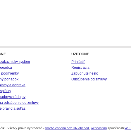
CNÉ
UŽITOČNÉ
 zákaznícky systém
Prihlásiť
poradca
Registrácia
 podmienky
Zabudnuté heslo
ný poriadok
Odstúpenie od zmluvy
platby a doprava
splátky
sobných údajov
na odstúpenie od zmluvy
 pravidlá súťaží
čik - všetky práva vyhradené •
tvorba eshopu cez UNIobchod
,
webhosting
spoločnosti
WE