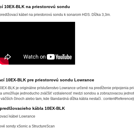
cí 10EX-BLK na priestorovú sondu
redlžovací kábel na priestorovú sondu k sonarom HDS. Dĺžka 3,3m.
ací 10EX-BLK pre priestorovú sondu Lowrance
10EX-BLK je originálne príslušenstvo Lowrance určené na predĺženie pripojenia pr
a umožňuje jednoducho zväčšiť vzdialenosť medzi sondou a zobrazovacou jednotkou
a väčších člnoch alebo tam, kde štandardná dĺžka kábla nestačí. :contentReference[
predlžovacieho kábla 10EX-BLK
žovací kábel Lowrance
ové sondy xSonic a StructureScan