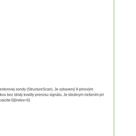
iestorovej sondy (StructureScan). Je vybavený 9-pinovým
 bez straty kvality prenosu signálu. Je ideálnym riešením pri
oaicite:0]{index=0}