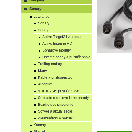
Navijaky
Sonary
Lowrance
Sonary
Sondy
Active Target2 live sonar
Active Imaging HD
Sonarové moduly
Ostatné sondy a príslušenstvo
Trolling motory
Mapy
Káble a príslušenstvo
Autopilot
VHF a NAIS príslušenstvo
Snímače a sieťové komponenty
Bezdrôtové pripojenie
Softvér a aktualizácie
Akumulátory a batérie
Kamery
Simrad