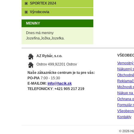
SPORTEX 2024
Výrobcovia
MENINY
Dnes má meniny
Jozefína,Jožka,Jozefka.
VŠEOBE
AZ Rybár, s.r.o.
Vernostný
Ostrov 499,92201 Ostrov
Nákupný 
Naše zákaznícke centrum je tu pre vás:
Obchodné
PO-PIA
7:00 - 15:30
Reklamač
E-MAILOM:
info@hacik.sk
Možnosti 
TELEFONICKY
:
+421 905 217 219
Nákup na 
Ochrana o
Formulár 
Všeobecné
Kontakty
© 2026 Há