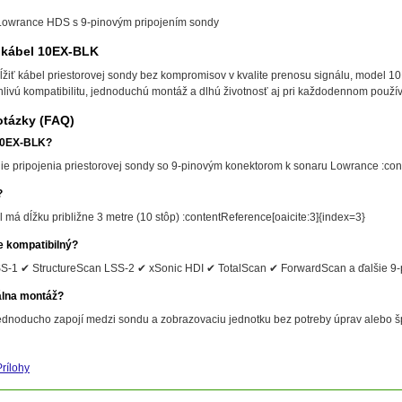
Lowrance HDS s 9-pinovým pripojením sondy
ť kábel 10EX-BLK
dĺžiť kábel priestorovej sondy bez kompromisov v kvalite prenosu signálu, model 
livú kompatibilitu, jednoduchú montáž a dlhú životnosť aj pri každodennom použív
otázky (FAQ)
 10EX-BLK?
ie pripojenia priestorovej sondy so 9-pinovým konektorom k sonaru Lowrance :con
?
 má dĺžku približne 3 metre (10 stôp) :contentReference[oaicite:3]{index=3}
e kompatibilný?
S-1 ✔ StructureScan LSS-2 ✔ xSonic HDI ✔ TotalScan ✔ ForwardScan a ďalšie 9-p
álna montáž?
ednoducho zapojí medzi sondu a zobrazovaciu jednotku bez potreby úprav alebo š
Prílohy