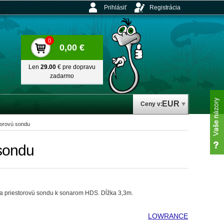
Prihlásiť
Registrácia
0
0,00 €
Len
29.00
€ pre dopravu
zadarmo
EUR
Ceny v:
torovú sondu
 sondu
a priestorovú sondu k sonarom HDS. Dĺžka 3,3m.
LOWRANCE