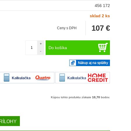
456 172
sklad 2 ks
107
€
Ceny s DPH
+
Do košíka
-
Kúpou tohto produktu získate
10,70
bodov.
RÍLOHY