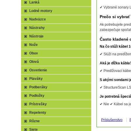
Lanká
✔ Vybrané sonary 
Lodné motory
Prečo si vybra
Nadväzce
Ak potrebujete pre
Nástrahy
zabezpečuje spoľah
Nástroje
Často kladené 
Nože
Na čo slúži kábel
Obuv
✔ Slúži na predĺžen
Olová
Aká je dĺžka kábla
Osvetlenie
✔ Predlžovací kábel
Plaváky
S akými sondami j
Podberáky
✔ StructureScan LS
Podložky
Je potrebná špeci
Prístrešky
✔ Nie ✔ Kábel sa j
Repelenty
Príslušenstvo
Rôzne
Siete