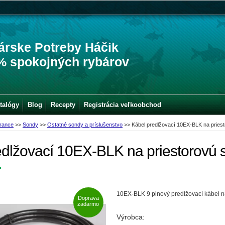
árske Potreby Háčik
% spokojných rybárov
talógy
Blog
Recepty
Registrácia veľkoobchod
rance
>>
Sondy
>>
Ostatné sondy a príslušenstvo
>>
Kábel predlžovací 10EX-BLK na pries
edlžovací 10EX-BLK na priestorovú
10EX-BLK 9 pinový predlžovací kábel n
Doprava
zadarmo
Výrobca: