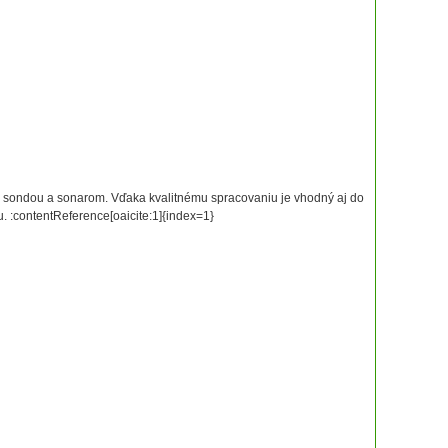
u sondou a sonarom. Vďaka kvalitnému spracovaniu je vhodný aj do
 :contentReference[oaicite:1]{index=1}