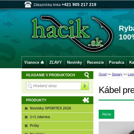
+421 905 217 219
Zákaznícka linka
Ryb
100
Vianoce 🎄
ZĽAVY
Novinky
Recenzie
Poradca
Ka
Úvod
>>
Sonary
>>
Low
HĽADANIE V PRODUKTOCH
Kábel pr
PRODUKTY
Novinky SPORTEX 2026
Akcia
1+1 zdarma
Prúty