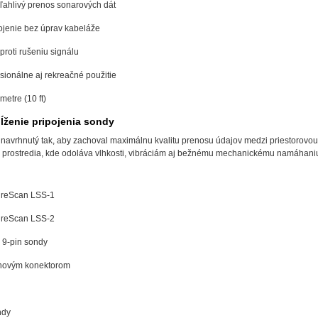
ahlivý prenos sonarových dát
jenie bez úprav kabeláže
proti rušeniu signálu
sionálne aj rekreačné použitie
metre (10 ft)
ĺženie pripojenia sondy
navrhnutý tak, aby zachoval maximálnu kvalitu prenosu údajov medzi priestorovo
prostredia, kde odoláva vlhkosti, vibráciám aj bežnému mechanickému namáhaniu.
ureScan LSS-1
ureScan LSS-2
 9-pin sondy
inovým konektorom
ndy