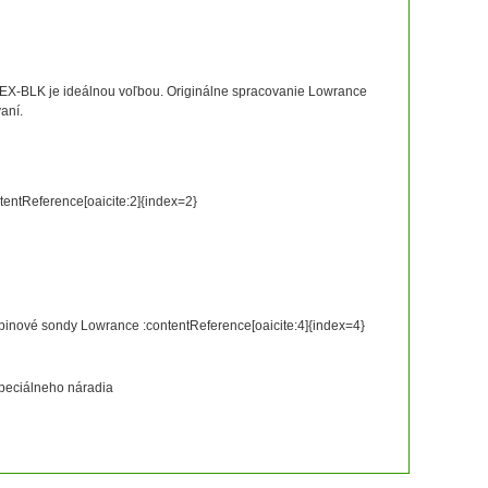
10EX-BLK je ideálnou voľbou. Originálne spracovanie Lowrance
aní.
tentReference[oaicite:2]{index=2}
inové sondy Lowrance :contentReference[oaicite:4]{index=4}
peciálneho náradia