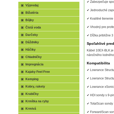
✔ Zabezpečuje spoľ
Výpredaj
✔ Jednoduché zapo
Bižutéria
✔ Kvalitné tienenie 
Bójky
✔ Vhodný pre profe
Čistá voda
Darčeky
✔ Dĺžka približne 3 
Dáždniky
Spoľahlivé pred
Háčiky
Kábel 10EX-BLK je 
náročného lodného 
Chladničky
Kompatibilita
Impregnácia
✔ Lowrance Struct
Kajaky Feel Free
✔ Lowrance Struct
Kemping
Kobry, rakety
✔ Lowrance xSonic
Krabičky
✔ HDI sondy s 9-p
Krmítka na ryby
✔ TotalScan sondy
Krmivá
✔ ForwardScan so