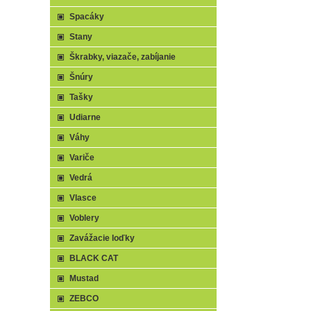
Spacáky
Stany
Škrabky, viazače, zabíjanie
Šnúry
Tašky
Udiarne
Váhy
Variče
Vedrá
Vlasce
Voblery
Zavážacie loďky
BLACK CAT
Mustad
ZEBCO