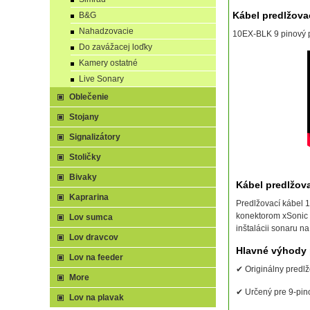
Kábel predlžova
B&G
Nahadzovacie
10EX-BLK 9 pinový p
Do zavážacej loďky
Kamery ostatné
Live Sonary
Oblečenie
Stojany
Signalizátory
Stoličky
Bivaky
Kábel predlžov
Kaprarina
Predlžovací kábel 
konektorom xSonic 
Lov sumca
inštalácii sonaru n
Lov dravcov
Hlavné výhody 
Lov na feeder
✔ Originálny predl
More
✔ Určený pre 9-pin
Lov na plavak