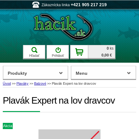
+421 905 217 219
Zákaznícka linka
0
ks
0,00 €
Hľadať
Prihlásiť
Produkty
Menu
Úvod
>>
Plaváky
>>
Balzové
>>
Plavák Expert na lov dravcov
Plavák Expert na lov dravcov
Akcia