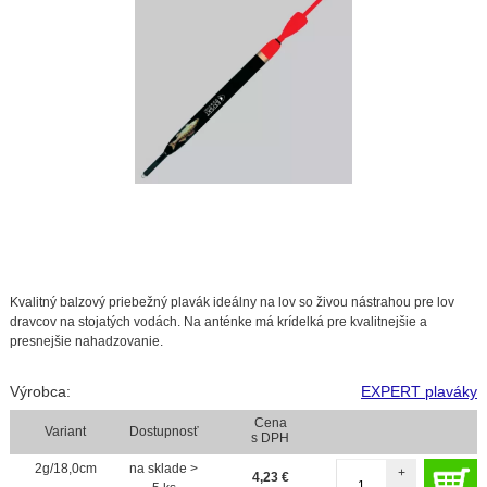
Kvalitný balzový priebežný plavák ideálny na lov so živou nástrahou pre lov
dravcov na stojatých vodách. Na anténke má krídelká pre kvalitnejšie a
presnejšie nahadzovanie.
Výrobca:
EXPERT plaváky
Cena
Variant
Dostupnosť
s DPH
2g/18,0cm
na sklade >
+
4,23
€