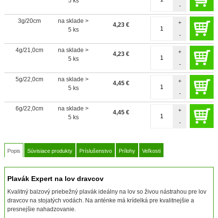
5 ks
-
3g/20cm
na sklade >
+
4,23
€
5 ks
-
4g/21,0cm
na sklade >
+
4,23
€
5 ks
-
5g/22,0cm
na sklade >
+
4,45
€
5 ks
-
6g/22,0cm
na sklade >
+
4,45
€
5 ks
-
Popis
Súvisiace produkty
Príslušenstvo
Prílohy
Veľkosti
Plavák Expert na lov dravcov
Kvalitný balzový priebežný plavák ideálny na lov so živou nástrahou pre lov
dravcov na stojatých vodách. Na anténke má krídelká pre kvalitnejšie a
presnejšie nahadzovanie.