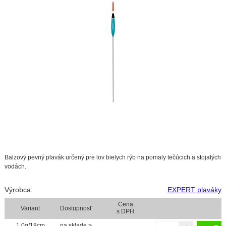
Balzový pevný plavák určený pre lov bielych rýb na pomaly tečúcich a stojatých
vodách.
Výrobca:
EXPERT plaváky
Cena
Variant
Dostupnosť
s DPH
1,0g/18cm
na sklade >