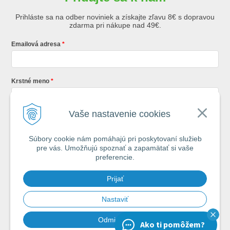
Prihláste sa na odber noviniek a získajte zľavu 8€ s dopravou
zdarma pri nákupe nad 49€.
Emailová adresa
Krstné meno
Vaše nastavenie cookies
Registráciou súhlasíte so
všeobecnými obchodnými podmienkami AZ
Rybár
s.r.o.
Súbory cookie nám pomáhajú pri poskytovaní služieb
pre vás. Umožňujú spoznať a zapamätať si vaše
*
preferencie.
Každý týždeň si od nás nájdete v schránke : 1x Rybársky Poradca a 1x
Prijať
akčná ponuka. 1x mesačne prehľad nových článkov z nášho blogu.
Ochrana vašich osobných údajov je pre nás na 1. mieste.
Zoznámte sa s
našimi zásadami spracovania osobných údajov
Nastaviť
Odmietnuť
Ako ti pomôžem?
Chcem odoberať