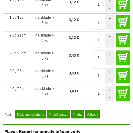
+
3,12
€
5 ks
-
1,5g/19cm
na sklade >
+
3,12
€
5 ks
-
2,0g/21cm
na sklade >
+
3,12
€
5 ks
-
2,5g/23cm
na sklade >
+
3,43
€
5 ks
-
3,0g/26cm
na sklade >
+
3,43
€
5 ks
-
4,0g/29cm
na sklade >
+
3,43
€
5 ks
-
Popis
Súvisiace produkty
Príslušenstvo
Prílohy
Veľkosti
Plavák Expert na pomaly tečúce vody