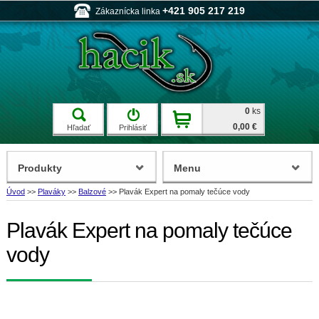
+421 905 217 219
Zákaznícka linka
0
ks
0,00 €
Hľadať
Prihlásiť
Produkty
Menu
Úvod
>>
Plaváky
>>
Balzové
>>
Plavák Expert na pomaly tečúce vody
Plavák Expert na pomaly tečúce
vody