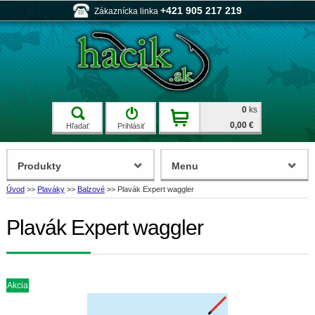
+421 905 217 219
Zákaznícka linka
0
ks
0,00 €
Hľadať
Prihlásiť
Produkty
Menu
Úvod
>>
Plaváky
>>
Balzové
>>
Plavák Expert waggler
Plavák Expert waggler
Akcia