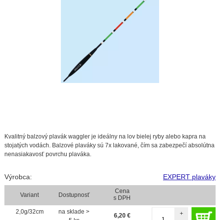
Kvalitný balzový plavák waggler je ideálny na lov bielej ryby alebo kapra na
stojatých vodách. Balzové plaváky sú 7x lakované, čím sa zabezpečí absolútna
nenasiakavosť povrchu plaváka.
Výrobca:
EXPERT plaváky
Cena
Variant
Dostupnosť
s DPH
2,0g/32cm
na sklade >
+
6,20
€