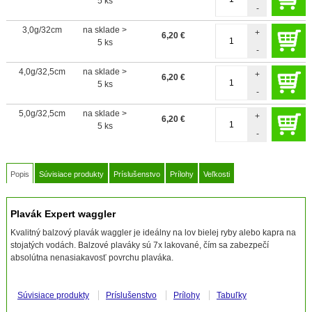
5 ks
-
3,0g/32cm
na sklade >
+
6,20
€
5 ks
-
4,0g/32,5cm
na sklade >
+
6,20
€
5 ks
-
5,0g/32,5cm
na sklade >
+
6,20
€
5 ks
-
Popis
Súvisiace produkty
Príslušenstvo
Prílohy
Veľkosti
Plavák Expert waggler
Kvalitný balzový plavák waggler je ideálny na lov bielej ryby alebo kapra na
stojatých vodách. Balzové plaváky sú 7x lakované, čím sa zabezpečí
absolútna nenasiakavosť povrchu plaváka.
Súvisiace produkty
Príslušenstvo
Prílohy
Tabuľky