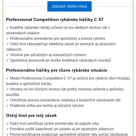
Zobraziť všetky videá
Professional Competition rybárske háčiky C X7
✓ Kvalitné rybárske háčiky určené na lov všetkých druhov rýb v
slovenských vodách
✓ Profesionálne prevedenie pre spoľahlivý a presný rybolov
✓ Ostrý hrot zabezpečuje efektívny zásek pri jemných aj výrazných
záberoch
✓ Vhodné pre súťažných aj rekreačných rybárov
✓ Spoľahlivý pomocník pri tvorbe kvalitných rybárskych montáží
Profesionálne háčiky pre rôzne rybárske situácie
✓ Model Professional Competition C X7 je určený pre rybárov, ktorí hľadajú
kvalitné a spoľahlivé háčiky
✓ Vhodný na lov rôznych druhov rýb podľa zvolenej veľkosti a spôsobu
použitia
✓ Umožňuje presnú prezentáciu nástrahy a bezpečné zdolávanie rýb
✓ Praktická voľba pre bežný aj súťažný rybolov
Ostrý hrot pre istý zásek
✓ Ostrý hrot umožňuje rýchle preniknutie do papule ryby
✓ Pomáha zvýšiť úspešnosť pri záseku aj pri opatrných záberoch
✓ Pevná konštrukcia podporuje spoľahlivé držanie ryby počas zdolávania