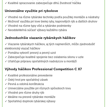
✓ Kvalitné spracovanie zabezpečuje dlhú životnosť háčika
Univerzálne využitie pri rybolove
✓ Vhodné na rôzne rybárske techniky podľa použitej montáže a nástrahy
✓ Možnosť využitia pri love bielej ryby, kaprovitých rýb a ďalších druhov
✓ Vhodné na rôzne typy vôd a rybárske podmienky
✓ Neoddeliteľná súčasť výbavy každého rybára
Jednoduchšie viazanie rybárskych háčikov
✓ Viazanie rybárskych háčikov, aj tých najmenších, môže zjednodušiť
elektronický viazač háčikov
✓ Pomáha vytvoriť presný a pevný uzol
✓ Zabezpečuje kvalitné spojenie bez oslabenia silonu v uzle
✓ Uľahčuje prípravu spoľahlivých nadväzcov a montáží
Výhody háčikov Professional Competition C X7
✓ Kvalitné profesionálne prevedenie
✓ Ostrý hrot pre spoľahlivý zásek
✓ Pevná a odolná konštrukcia
✓ Univerzálne použitie pri rôznych spôsoboch lovu
✓ Vhodné pre rôzne druhy rýb
✓ Ideálne na presné rybárske montáže
✓ Spoľahlivý doplnok rybárskej výbavy