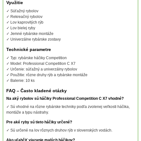
Využitie
✓ Súťažný rybolov
✓ Rekreačný rybolov
✓ Lov kaprovitých rýb
✓ Lov bielej ryby
✓ Jemné rybárske montáže
✓ Univerzálne rybárske zostavy
Technické parametre
✓ Typ: rybárske háčiky Competition
✓ Model: Professional Competition C X7
✓ Určenie: súťažný a univerzálny rybolov
✓ Použitie: rôzne druhy rýb a rybárske montáže
✓ Balenie: 10 ks
FAQ – Často kladené otázky
Na aký rybolov sú háčiky Professional Competition C X7 vhodné?
✓ Sú vhodné na rôzne rybárske techniky podľa zvolenej veľkosti háčika,
montáže a typu nástrahy.
Pre aké ryby sú tieto háčiky určené?
✓ Sú určené na lov rôznych druhov rýb v slovenských vodách.
Ako uľahčiť viazanie malých háčikov?