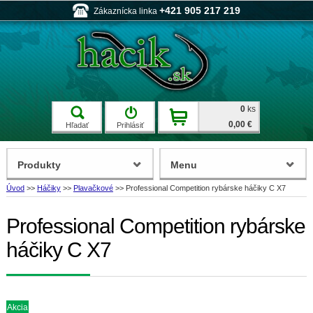
+421 905 217 219
Zákaznícka linka
0
ks
0,00 €
Hľadať
Prihlásiť
Produkty
Menu
Úvod
>>
Háčiky
>>
Plavačkové
>>
Professional Competition rybárske háčiky C X7
Professional Competition rybárske
háčiky C X7
Akcia