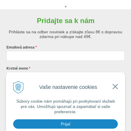
×
Pridajte sa k nám
Prihláste sa na odber noviniek a získajte zľavu 8€ s dopravou
zdarma pri nákupe nad 49€.
Emailová adresa
Krstné meno
Vaše nastavenie cookies
Registráciou súhlasíte so
všeobecnými obchodnými podmienkami AZ
Rybár
s.r.o.
Súbory cookie nám pomáhajú pri poskytovaní služieb
pre vás. Umožňujú spoznať a zapamätať si vaše
*
preferencie.
Každý týždeň si od nás nájdete v schránke : 1x Rybársky Poradca a 1x
Prijať
akčná ponuka. 1x mesačne prehľad nových článkov z nášho blogu.
Ochrana vašich osobných údajov je pre nás na 1. mieste.
Zoznámte sa s