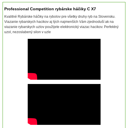
Professional Competition rybárske háčiky C X7
Kvalitné Rybárske háčiky na rybolov pre všetky druhy ryb na Slovensku.
Viazanie rybarskych hacikov aj tých najmenších Vám zjednoduší ak na
viazanie rybarskych uzlov použijete elektronický viazac hacikov. Perfektný
uzol, nezoslabený silon v uzle