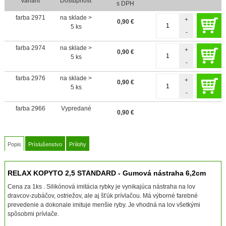
Variant
Dostupnosť
s DPH
farba 2971
na sklade >
+
0,90
€
5 ks
-
farba 2974
na sklade >
+
0,90
€
5 ks
-
farba 2976
na sklade >
+
0,90
€
5 ks
-
farba 2966
Vypredané
0,90
€
Popis
Príslušenstvo
Prílohy
RELAX KOPYTO 2,5 STANDARD - Gumová nástraha 6,2cm
Cena za 1ks . Silikónová imitácia rybky je vynikajúca nástraha na lov
dravcov-zubáčov, ostriežov, ale aj šťúk prívlačou. Má výborné farebné
prevedenie a dokonale imituje menšie ryby. Je vhodná na lov všetkými
spôsobmi prívlače.