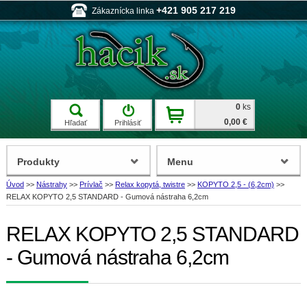
+421 905 217 219
Zákaznícka linka
0
ks
0,00 €
Hľadať
Prihlásiť
Produkty
Menu
Úvod
>>
Nástrahy
>>
Prívlač
>>
Relax kopytá, twistre
>>
KOPYTO 2,5 - (6,2cm)
>>
RELAX KOPYTO 2,5 STANDARD - Gumová nástraha 6,2cm
RELAX KOPYTO 2,5 STANDARD
- Gumová nástraha 6,2cm