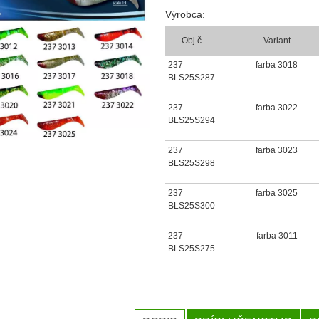
Výrobca:
Obj.č.
Variant
237
farba 3018
BLS25S287
237
farba 3022
BLS25S294
237
farba 3023
BLS25S298
237
farba 3025
BLS25S300
237
farba 3011
BLS25S275