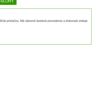
RÍLOHY
aj šťúk prívlačou. Má výborné farebné prevedenie a dokonale imituje