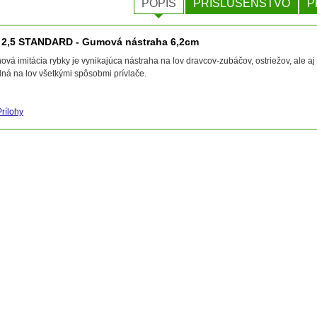
POPIS
PRÍSLUŠENSTVO
P
2,5 STANDARD - Gumová nástraha 6,2cm
nová imitácia rybky je vynikajúca nástraha na lov dravcov-zubáčov, ostriežov, ale 
ná na lov všetkými spôsobmi prívlače.
Prílohy