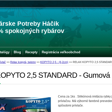
árske Potreby Háčik
% spokojných rybárov
talógy
Blog
Recepty
Registrácia veľkoobchod
ívlač
>>
Relax kopytá, twistre
>>
KOPYTO 2,5 - (6,2cm)
>>
RELAX KOPYTO 2,5 STANDARD 
OPYTO 2,5 STANDARD - Gumová n
Cena za 1ks . Silikónová imitácia rybky 
prívlačou. Má výborné farebné preveden
spôsobmi prívlače.