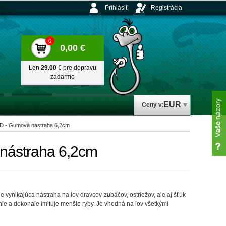
Prihlásiť
Registrácia
0
0,00 €
Len
29.00
€ pre dopravu
zadarmo
EUR
Ceny v:
- Gumová nástraha 6,2cm
ástraha 6,2cm
je vynikajúca nástraha na lov dravcov-zubáčov, ostriežov, ale aj šťúk
ie a dokonale imituje menšie ryby. Je vhodná na lov všetkými