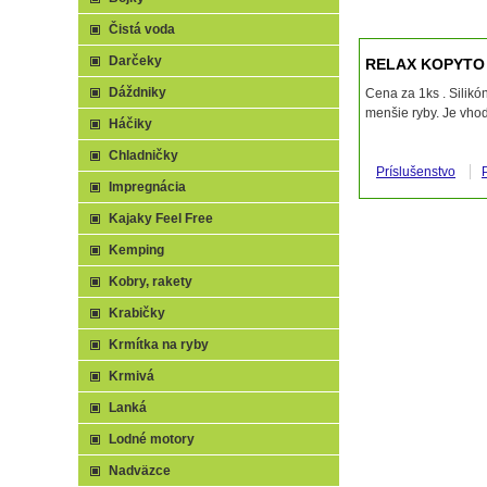
Čistá voda
Darčeky
RELAX KOPYTO 
Dáždniky
Cena za 1ks . Silikó
menšie ryby. Je vhod
Háčiky
Chladničky
Príslušenstvo
Impregnácia
Kajaky Feel Free
Kemping
Kobry, rakety
Krabičky
Krmítka na ryby
Krmivá
Lanká
Lodné motory
Nadväzce