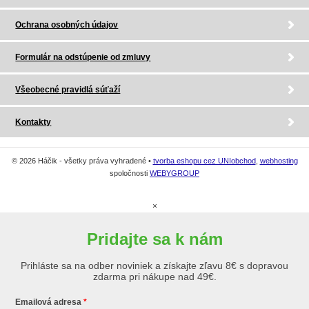
Ochrana osobných údajov
Formulár na odstúpenie od zmluvy
Všeobecné pravidlá súťaží
Kontakty
© 2026 Háčik - všetky práva vyhradené •
tvorba eshopu cez UNIobchod
,
webhosting
spoločnosti
WEBYGROUP
×
Pridajte sa k nám
Prihláste sa na odber noviniek a získajte zľavu 8€ s dopravou
zdarma pri nákupe nad 49€.
Emailová adresa