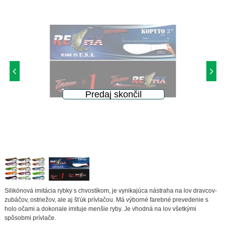
Silikónová imitácia rybky s chvostíkom, je vynikajúca nástraha na lov dravcov-
zubáčov, ostriežov, ale aj šťúk prívlačou. Má výborné farebné prevedenie s
holo očami a dokonale imituje menšie ryby. Je vhodná na lov všetkými
spôsobmi prívlače.