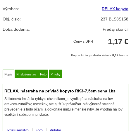
Výrobca:
RELAX kopyta
Obj. čislo:
237 BLS3S158
Doba dodania:
Predaj skončil
1,17
€
Ceny s DPH
Kúpou tohto produktu získate
0,12
bodov.
Popis
Príslušenstvo
Foto
Prílohy
RELAX, nástraha na prívlač kopyto RK3-7,5cm cena 1ks
Silikónová imitácia rybky s chvostíkom, je vynikajúca nástraha na lov
dravcov-zubáčov, ostriežov, ale aj šťúk prívlačou. Má výborné farebné
prevedenie s holo očami a dokonale imituje menšie ryby. Je vhodná na lov
všetkými spôsobmi prívlače.
Príslušenstvo
Foto
Prílohy