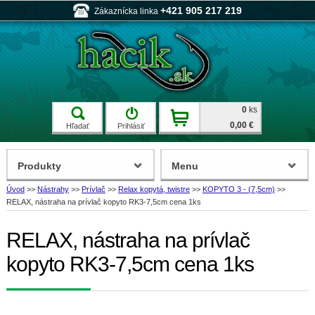
+421 905 217 219
Zákaznícka linka
0
ks
0,00 €
Hľadať
Prihlásiť
Produkty
Menu
Úvod
>>
Nástrahy
>>
Prívlač
>>
Relax kopytá, twistre
>>
KOPYTO 3 - (7,5cm)
>>
RELAX, nástraha na prívlač kopyto RK3-7,5cm cena 1ks
RELAX, nástraha na prívlač
kopyto RK3-7,5cm cena 1ks