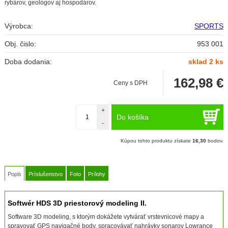
rybárov, geológov aj hospodárov.
Výrobca:
SPORTS
Obj. čislo:
953 001
Doba dodania:
sklad 2 ks
162,98
€
Ceny s DPH
+
Do košíka
-
Kúpou tohto produktu získate
16,30
bodov.
Popis
Príslušenstvo
Foto
Prílohy
Softwér HDS 3D priestorový modeling II.
Software 3D modeling, s ktorým dokážete vytvárať vrstevnicové mapy a
spravovať GPS navigačné body, spracovávať nahrávky sonarov Lowrance