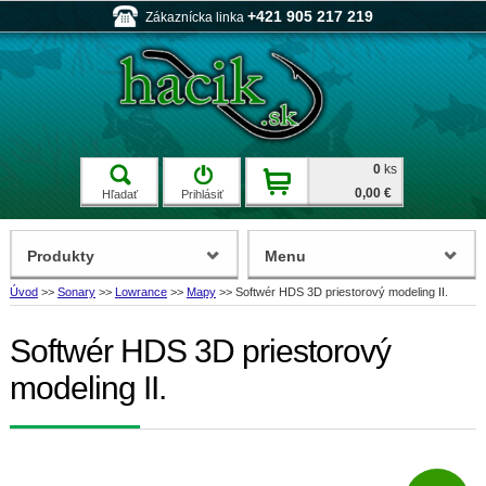
+421 905 217 219
Zákaznícka linka
0
ks
0,00 €
Hľadať
Prihlásiť
Produkty
Menu
Úvod
>>
Sonary
>>
Lowrance
>>
Mapy
>>
Softwér HDS 3D priestorový modeling II.
Softwér HDS 3D priestorový
modeling II.