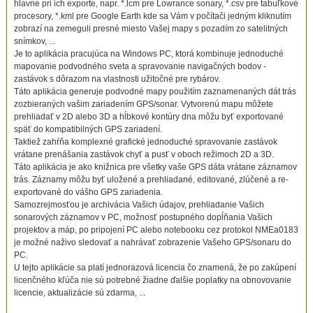
hlavne pri ich exporte, napr. *.lcm pre Lowrance sonary, *.csv pre tabuľkové
procesory, *.kml pre Google Earth kde sa Vám v počítači jedným kliknutím
zobrazí na zemeguli presné miesto Vašej mapy s pozadím zo satelitných
snímkov, ...
Je to aplikácia pracujúca na Windows PC, ktorá kombinuje jednoduché
mapovanie podvodného sveta a spravovanie navigačných bodov -
zastávok s dôrazom na vlastnosti užitočné pre rybárov.
Táto aplikácia generuje podvodné mapy použitím zaznamenaných dát trás
zozbieraných vašim zariadením GPS/sonar. Vytvorenú mapu môžete
prehliadať v 2D alebo 3D a hĺbkové kontúry dna môžu byť exportované
späť do kompatibilných GPS zariadení.
Taktiež zahŕňa komplexné grafické jednoduché spravovanie zastávok
vrátane prenášania zastávok chyť a pusť v oboch režimoch 2D a 3D.
Táto aplikácia je ako knižnica pre všetky vaše GPS dáta vrátane záznamov
trás. Záznamy môžu byť uložené a prehliadané, editované, zlúčené a re-
exportované do vášho GPS zariadenia.
Samozrejmosťou je archivácia Vašich údajov, prehliadanie Vašich
sonarových záznamov v PC, možnosť postupného dopĺňania Vašich
projektov a máp, po pripojení PC alebo notebooku cez protokol NMEa0183
je možné naživo sledovať a nahrávať zobrazenie Vašeho GPS/sonaru do
PC.
U tejto aplikácie sa platí jednorazová licencia čo znamená, že po zakúpení
licenčného kľúča nie sú potrebné žiadne ďalšie poplatky na obnovovanie
licencie, aktualizácie sú zdarma, ...