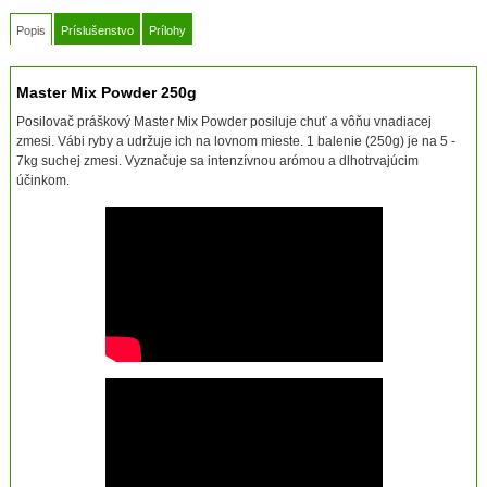
Popis
Príslušenstvo
Prílohy
Master Mix Powder 250g
Posilovač práškový Master Mix Powder posiluje chuť a vôňu vnadiacej
zmesi. Vábi ryby a udržuje ich na lovnom mieste. 1 balenie (250g) je na 5 -
7kg suchej zmesi. Vyznačuje sa intenzívnou arómou a dlhotrvajúcim
účinkom.