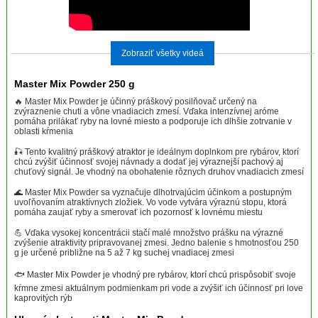
Zobraziť všetky videá
Master Mix Powder 250 g
🔥 Master Mix Powder je účinný práškový posilňovač určený na
zvýraznenie chuti a vône vnadiacich zmesí. Vďaka intenzívnej aróme
pomáha prilákať ryby na lovné miesto a podporuje ich dlhšie zotrvanie v
oblasti kŕmenia
🎣 Tento kvalitný práškový atraktor je ideálnym doplnkom pre rybárov, ktorí
chcú zvýšiť účinnosť svojej návnady a dodať jej výraznejší pachový aj
chuťový signál. Je vhodný na obohatenie rôznych druhov vnadiacich zmesí
🌊 Master Mix Powder sa vyznačuje dlhotrvajúcim účinkom a postupným
uvoľňovaním atraktívnych zložiek. Vo vode vytvára výraznú stopu, ktorá
pomáha zaujať ryby a smerovať ich pozornosť k lovnému miestu
💪 Vďaka vysokej koncentrácii stačí malé množstvo prášku na výrazné
zvýšenie atraktivity pripravovanej zmesi. Jedno balenie s hmotnosťou 250
g je určené približne na 5 až 7 kg suchej vnadiacej zmesi
🐟 Master Mix Powder je vhodný pre rybárov, ktorí chcú prispôsobiť svoje
kŕmne zmesi aktuálnym podmienkam pri vode a zvýšiť ich účinnosť pri love
kaprovitých rýb