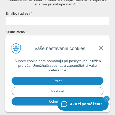
zdarma pri nákupe nad 49€.
Emailová adresa
Krstné meno
Vaše nastavenie cookies
Registráciou súhlasíte so
všeobecnými obchodnými podmienkami AZ
Rybár
s.r.o.
Súbory cookie nám pomáhajú pri poskytovaní služieb
pre vás. Umožňujú spoznať a zapamätať si vaše
*
preferencie.
Každý týždeň si od nás nájdete v schránke : 1x Rybársky Poradca a 1x
Prijať
akčná ponuka. 1x mesačne prehľad nových článkov z nášho blogu.
Ochrana vašich osobných údajov je pre nás na 1. mieste.
Zoznámte sa s
našimi zásadami spracovania osobných údajov
Nastaviť
Odmietnuť
Ako ti pomôžem?
Chcem odoberať