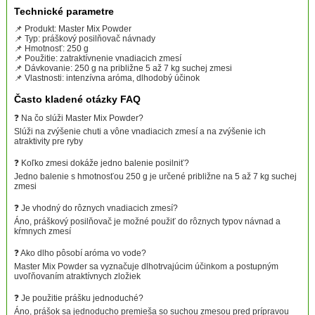
Technické parametre
📌 Produkt: Master Mix Powder
📌 Typ: práškový posilňovač návnady
📌 Hmotnosť: 250 g
📌 Použitie: zatraktívnenie vnadiacich zmesí
📌 Dávkovanie: 250 g na približne 5 až 7 kg suchej zmesi
📌 Vlastnosti: intenzívna aróma, dlhodobý účinok
Často kladené otázky FAQ
❓ Na čo slúži Master Mix Powder?
Slúži na zvýšenie chuti a vône vnadiacich zmesí a na zvýšenie ich
atraktivity pre ryby
❓ Koľko zmesi dokáže jedno balenie posilniť?
Jedno balenie s hmotnosťou 250 g je určené približne na 5 až 7 kg suchej
zmesi
❓ Je vhodný do rôznych vnadiacich zmesí?
Áno, práškový posilňovač je možné použiť do rôznych typov návnad a
kŕmnych zmesí
❓ Ako dlho pôsobí aróma vo vode?
Master Mix Powder sa vyznačuje dlhotrvajúcim účinkom a postupným
uvoľňovaním atraktívnych zložiek
❓ Je použitie prášku jednoduché?
Áno, prášok sa jednoducho premieša so suchou zmesou pred prípravou