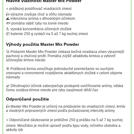
Hlavné vlastnosti Master Mix Powder
⭐ práškový posilňovač vnadiacich zmesí
🎣 výrazne zvyšuje chuť a vôňu návnady
🌊 intenzívna aróma s dlhodobým účinkom
🐟 pomáha vábiť ryby na lovné miesto
💪 vysoká koncentrácia účinných zložiek
📦 balenie 250 g vystačí na 5 až 7 kg suchej zmesi
Výhody použitia Master Mix Powder
🚀 Pridaním Master Mix Powder získava bežná vnadiaca zmes výraznejší
pachový a chuťový profil. Pomáha zvýšiť atraktivitu krmiva a vytvoriť
účinnejšie kŕmne miesto
🎯 Prášková forma umožňuje jednoduché premiešanie so suchými
zmesami a rovnomerné rozptýlenie atraktívnych zložiek v celom objeme
návnady
🌿 Dlhotrvajúci účinok zabezpečuje postupné uvoľňovanie arómy, vďaka
čomu zostáva kŕmne miesto pre ryby zaujímavé dlhší čas
Odporúčané použitie
🎣 Master Mix Powder je určený na pridávanie do vnadiacich zmesí, krmív
a vlastných pripravených zmesí podľa požadovanej intenzity arómy
⭐ Odporúčané dávkovanie je približne 250 g prášku na 5 až 7 kg suchej
zmesi. Množstvo je možné upraviť podľa typu vody, ročného obdobia a
aktivity rýb