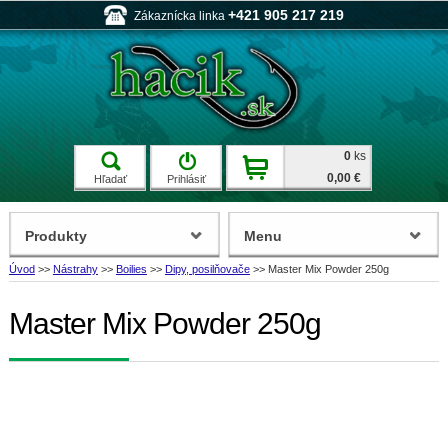
+421 905 217 219
Zákaznícka linka
0
ks
0,00 €
Hľadať
Prihlásiť
Produkty
Menu
Úvod
>>
Nástrahy
>>
Boilies
>>
Dipy, posilňovače
>>
Master Mix Powder 250g
Master Mix Powder 250g