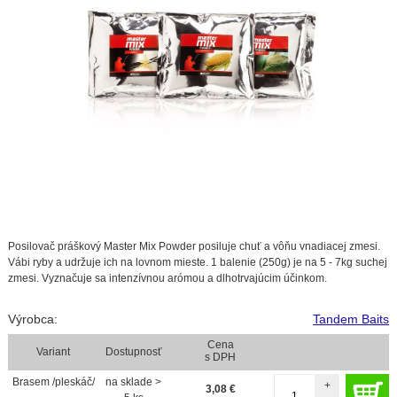
Posilovač práškový Master Mix Powder posiluje chuť a vôňu vnadiacej zmesi.
Vábi ryby a udržuje ich na lovnom mieste. 1 balenie (250g) je na 5 - 7kg suchej
zmesi. Vyznačuje sa intenzívnou arómou a dlhotrvajúcim účinkom.
Výrobca:
Tandem Baits
Cena
Variant
Dostupnosť
s DPH
Brasem /pleskáč/
na sklade >
+
3,08
€