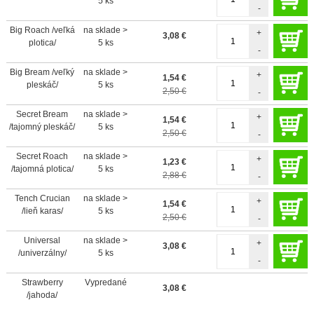
5 ks
-
Big Roach /veľká
na sklade >
+
3,08
€
plotica/
5 ks
-
Big Bream /veľký
na sklade >
+
1,54
€
pleskáč/
5 ks
2,50 €
-
Secret Bream
na sklade >
+
1,54
€
/tajomný pleskáč/
5 ks
2,50 €
-
Secret Roach
na sklade >
+
1,23
€
/tajomná plotica/
5 ks
2,88 €
-
Tench Crucian
na sklade >
+
1,54
€
/lieň karas/
5 ks
2,50 €
-
Universal
na sklade >
+
3,08
€
/univerzálny/
5 ks
-
Strawberry
Vypredané
3,08
€
/jahoda/