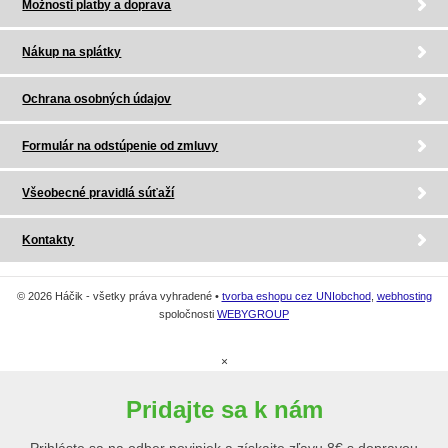
Možnosti platby a doprava
Nákup na splátky
Ochrana osobných údajov
Formulár na odstúpenie od zmluvy
Všeobecné pravidlá súťaží
Kontakty
© 2026 Háčik - všetky práva vyhradené •
tvorba eshopu cez UNIobchod
,
webhosting
spoločnosti
WEBYGROUP
×
Pridajte sa k nám
Prihláste sa na odber noviniek a získajte zľavu 8€ s dopravou