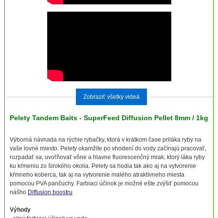
Zobraziť všetky videá
Pelety Tandem Baits - SuperFeed Diffusion Pellet 8mm / 1kg
Výborná návnada na rýchle rybačky, ktorá v krátkom čase priláka ryby na
vaše lovné miesto. Pelety okamžite po vhodení do vody začínajú pracovať,
rozpadať sa, uvoľňovať vône a hlavne fluorescenčný mrak, ktorý láka ryby
ku kŕmeniu zo širokého okolia. Pelety sa hodia tak ako aj na vytvorenie
kŕmneho koberca, tak aj na vytvorenie malého atraktívneho miesta
pomocou PVA pančuchy. Farbiaci účinok je možné ešte zvýšiť pomocou
nášho
Diffusion boostru
Výhody