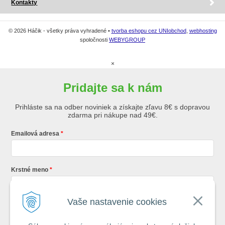
Kontakty
© 2026 Háčik - všetky práva vyhradené •
tvorba eshopu cez UNIobchod
,
webhosting
spoločnosti
WEBYGROUP
×
Pridajte sa k nám
Prihláste sa na odber noviniek a získajte zľavu 8€ s dopravou
zdarma pri nákupe nad 49€.
Emailová adresa
Krstné meno
Vaše nastavenie cookies
Registráciou súhlasíte so
všeobecnými obchodnými podmienkami AZ
Rybár
s.r.o.