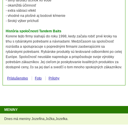
- silný farbiaci účinok vo vode
- okamžitá účinnosť
- extra vábiaci efekt
- vhodné na plošné aj bodové kŕmenie
- široký výber príchutí
História spoločnosti Tandem Baits
Korene tejto firmy siahajú do roku 1998, kedy začala robiť prvé kroky na
trhu s rybárskymi potrebami a návnadami. Medzičasom sa spoločnosť
rozrástla a spolupracuje s poprednými firmami zaoberajúcimi sa
rybárskymi potrebami. Rybárske produkty sú testované odborníkmi po celej
Európe. Spoločnosť neustále napreduje a prispôsobuje svoje výrobky
potrebám zákazníkov. Jej cieľom je poskytovanie kvalitných produktov za
dostupné ceny, čo sa jej darí a svedčí o tom mnoho spokojných zákazníkov.
Príslušenstvo
Foto
Prílohy
MENINY
Dnes má meniny Jozefína,Jožka,Jozefka.