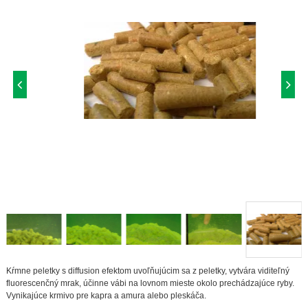
Kŕmne peletky s diffusion efektom uvoľňujúcim sa z peletky, vytvára viditeľný
fluorescenčný mrak, účinne vábi na lovnom mieste okolo prechádzajúce ryby.
Vynikajúce krmivo pre kapra a amura alebo pleskáča.