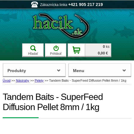
+421 905 217 219
Zákaznícka linka
0
ks
0,00 €
Hľadať
Prihlásiť
Produkty
Menu
Úvod
>>
Nástrahy
>>
Pelety
>>
Tandem Baits - SuperFeed Diffusion Pellet 8mm / 1kg
Tandem Baits - SuperFeed
Diffusion Pellet 8mm / 1kg