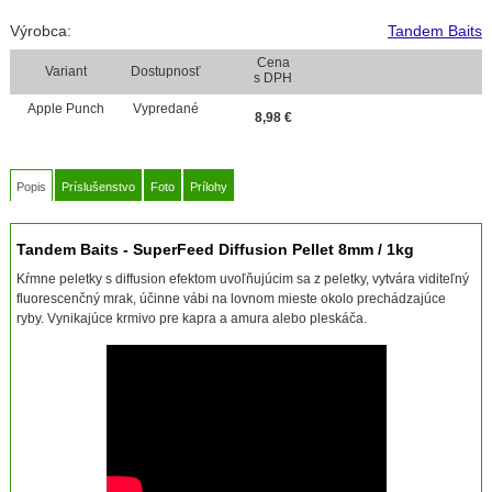
Výrobca:
Tandem Baits
Cena
Variant
Dostupnosť
s DPH
Apple Punch
Vypredané
8,98
€
Popis
Príslušenstvo
Foto
Prílohy
Tandem Baits - SuperFeed Diffusion Pellet 8mm / 1kg
Kŕmne peletky s diffusion efektom uvoľňujúcim sa z peletky, vytvára viditeľný
fluorescenčný mrak, účinne vábi na lovnom mieste okolo prechádzajúce
ryby. Vynikajúce krmivo pre kapra a amura alebo pleskáča.